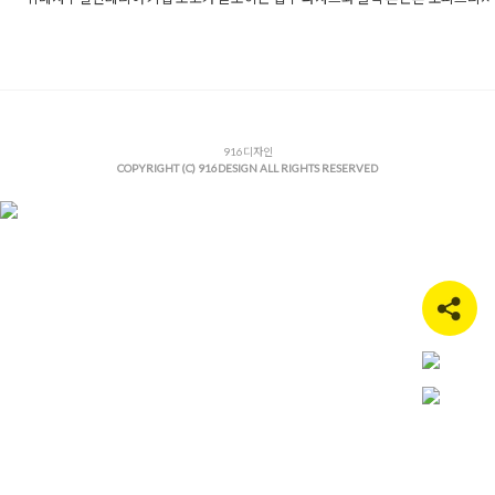
Posted in
사무실인테리어
Tagged
30평사무실인테리어
,
40평사
인테리어
,
고급사무실인테리어
,
공간설계
,
기업로고디자인
,
노출천
인테리어
,
디자인오피스
,
라인조명
,
로고인테리어
,
미니멀오피스
,
딩인테리어
,
블랙인테리어
,
사무실공사
,
사무실리모델링
,
사무실인
리어
,
상업공간인테리어
,
세련된사무실
,
오피스디자인
,
오피스인테
어
,
위례사무실인테리어
,
위례신도시인테리어
916디자인
,
위례오피스
,
위례인
COPYRIGHT (C) 916DESIGN ALL RIGHTS RESERVED
리어
,
인테리어디자인
,
인테리어트렌드
,
입구파사드
,
톤온톤인테리
파벽돌인테리어
,
파사드디자인