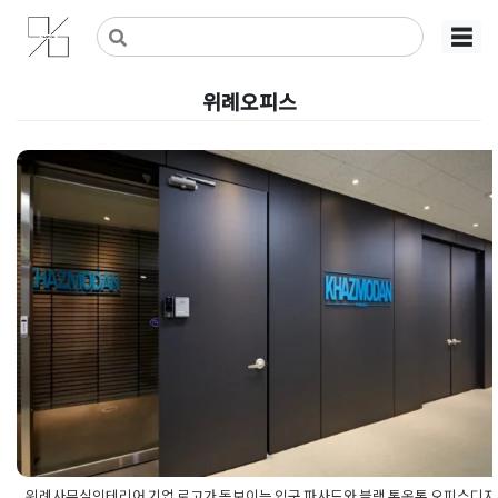
Skip
사무실인테리어 디자인 공사 비용견적 플랫폼
사무실인테리어 916
☰
to
content
위례오피스
위례사무실인테리어 기업 로고가
돋보이는 입구 파사드와 블랙 톤온
톤 오피스디자인
Posted on
2026년 5월 13일
by
강
위례사무실인테리어 기업 로고가 돋보이는 입구 파사드와 블랙 톤온톤 오피스디