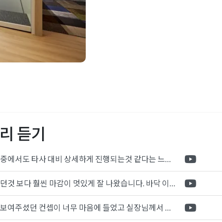
실인테리어
,
가변형가벽
,
강남
인테리어
,
미팅룸인테리어
,
무실인테리어견적
,
사무실
인테리어
,
성수동인테리어
리 듣기
어도장
,
지새인테리어
,
지식
파사드디자인
,
회사입구인
포트폴리오 중에서도 타사 대비 상세하게 진행되는것 같다는 느낌을 많이 받았습니다. 시공 기반과 디자인기반의 인테리어 회사의 차이점을 알게되었는데 인테리어 디자인 기반의 회사와의 컨텍이 굉장히 만족스러웠습니다.
제가 생각했던것 보다 훨씬 마감이 멋있게 잘 나왔습니다. 바닥 이라던지 벽지색상 그리고 통유리로 추천 해주신것도 참 좋았습니다. 916의 노하우를 잘 살려서 공사는 잘 마무리 된것 같습니다.
전체적으로 보여주셨던 컨셉이 너무 마음에 들었고 실장님께서 개인적으로 만족감 있는 공사를 하고 있다는 느낌이 좋았습니다.