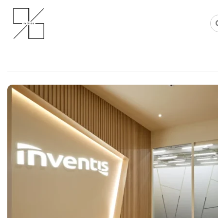
Skip
사무실인테리어 디자인 공사 비용견적 플랫폼
사무실인테리어 916
to
content
IT기업 사무실인테리어비용 절감,
도어로 라운지를 구획한 과정
Posted on
2026년 6월 17일
by
강