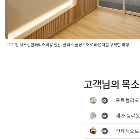
IT기업 사무실인테리어비용 절감, 글라스 폴딩도어로 라운지를 구획한 과정
Posted in
사무실인테리어
Tagged
90평사무실인테리어
,
it사무
사무실인테리어
,
글라스폴딩도어
,
노출천장인테리어
,
대형사무실
바닥카펫타일
,
사무실라운지
,
사무실리모델링
,
사무실인테리어
,
사
인테리어비용
,
사무실인테리어추천
,
사무실회의실
,
성수동사무실
고객님의 목소
업체
,
성수사무실인테리어
,
오피스인테리어
,
유리인테리어
,
인테리
산업센터인테리어
,
컬러조닝
,
탕비실인테리어
,
템바보드인테리어
,
테리어