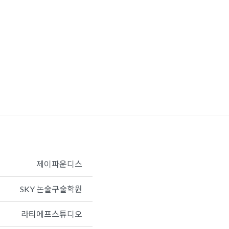
제이파운디스
SKY 논술구술학원
라티에프스튜디오