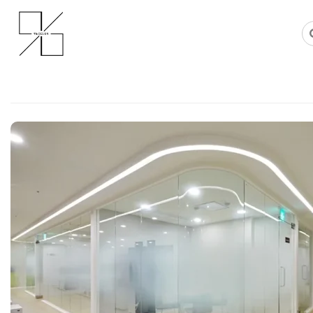
Skip
사무실인테리어 디자인 공사 비용견적 플랫폼
사무실인테리어 916
to
content
계약률을 높이는 공간 마케팅, 성
사무실인테리어공사 레이아웃 전
Posted on
2026년 6월 23일
by
강