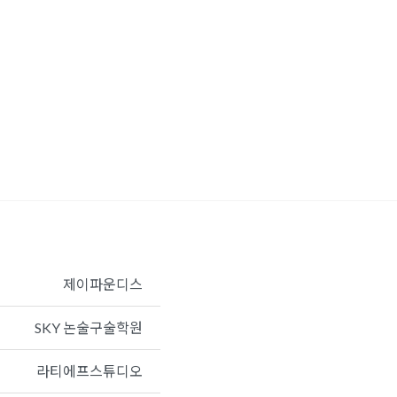
제이파운디스
SKY 논술구술학원
라티에프스튜디오