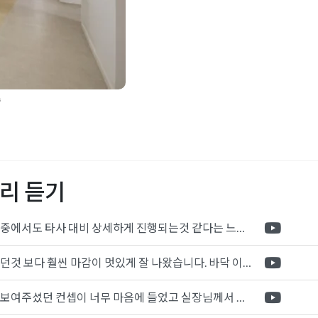
략
강남사무실인테리어
,
고급
운드벽체시공
,
라인조명시
랜드스토리텔링
,
사무공간
실인테리어견적
,
사무실인
리 듣기
자인추천
,
오피스인테리어전
어포트폴리오
,
탕비실인테
포트폴리오 중에서도 타사 대비 상세하게 진행되는것 같다는 느낌을 많이 받았습니다. 시공 기반과 디자인기반의 인테리어 회사의 차이점을 알게되었는데 인테리어 디자인 기반의 회사와의 컨텍이 굉장히 만족스러웠습니다.
제가 생각했던것 보다 훨씬 마감이 멋있게 잘 나왔습니다. 바닥 이라던지 벽지색상 그리고 통유리로 추천 해주신것도 참 좋았습니다. 916의 노하우를 잘 살려서 공사는 잘 마무리 된것 같습니다.
전체적으로 보여주셨던 컨셉이 너무 마음에 들었고 실장님께서 개인적으로 만족감 있는 공사를 하고 있다는 느낌이 좋았습니다.