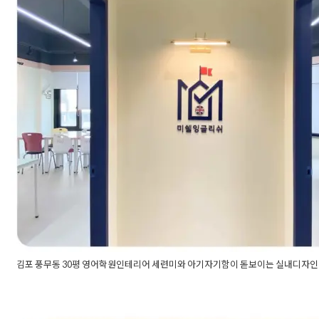
자인
,
영어학원켄섭
,
인테리어견적
,
인테리어공사
,
인테리어디자인
미와 아기자기함이 돋보이는 실
사
,
인테리어레이아웃
,
인테리어비용
,
충남인테리어
,
충남인테리어
인테리어업체
,
탕정학원인테리어
,
학원개원
,
학원공사
,
학원디자인
Posted on
2023년 11월 21일
by
DOPAMIN
물
,
학원인테리어
,
학원인테리어견적
,
학원인테리어디자인
,
학원인
업체
,
학원전문인테리어
,
학원창업
,
학원컨설팅
,
학원컨셉
김포 풍무동 30평 영어학원인테리어 세련미와 아기자기함이 돋보이는 실내디자인
Posted in
Academy
Tagged
30평대인테리어
,
30평인테리어
,
30
교습소인테리어
,
교습소인테리어견적
,
교습소인테리어비용
,
김포
김포영어학원인테리어
,
김포인테리어
,
김포인테리어업체
,
김포인