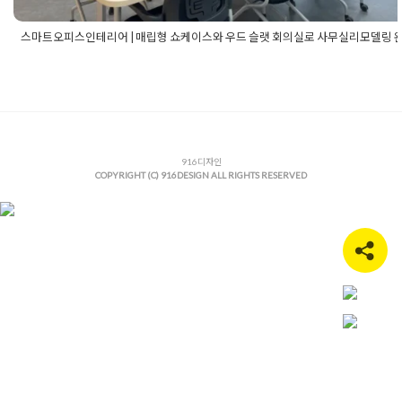
스마트오피스인테리어 | 매립형 쇼케이스와 우드 슬랫 회의실로 사무실리모델링 
Posted in
사무실인테리어
Tagged
고급사무실인테리어
,
곡선벽체
테리어
,
글라스파티션
,
기업인테리어
,
대형사무실인테리어
,
라인조
인테리어
,
매립형쇼케이스
,
모던오피스인테리어
,
미니멀사무실인
어
,
사무공간디자인
,
사무실디자인
,
사무실리모델링
,
사무실맞춤가
사무실바인테리어
,
사무실인테리어
,
사무실인테리어추천
,
사무실
공사
,
사무실탕비실인테리어
,
916디자인
사무실파사드
,
스마트오피스인테리
COPYRIGHT (C) 916DESIGN ALL RIGHTS RESERVED
오피스리모델링
,
오피스인테리어
,
우드슬랫
,
유리파티션인테리어
,
테리어쇼케이스
,
지식산업센터인테리어
,
포커스룸인테리어
,
회사
실인테리어
,
회의실보드설치
,
회의실인테리어