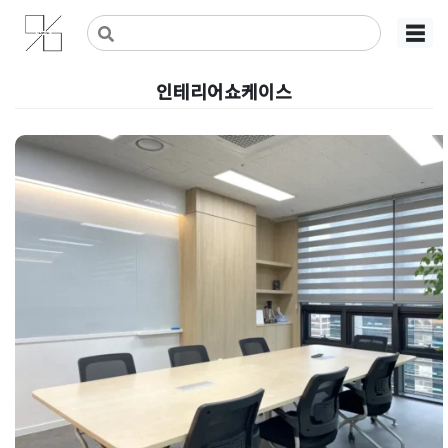
Skip
사무실인테리어 디자인 공사 비용견적 플랫폼
사무실인테리어 916
☰
to
content
인테리어쇼케이스
스마트오피스인테리어 | 매립형 
케이스와 우드 슬랫 회의실로 사무
실리모델링 완성
Posted on
2026년 5월 20일
by
강