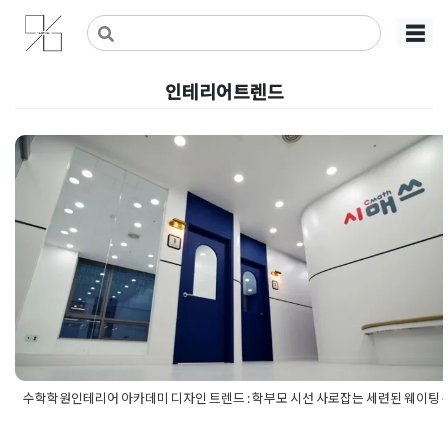
Skip
사무실인테리어 디자인 공사 비용견적 플랫폼
사무실인테리어 916
☰
to
content
인테리어트렌드
수학학원인테리어 아카데미 디자인
렌드 : 학부모 시선 사로잡는 세련
이팅 존과 복도
Posted on
2026년 5월 20일
by
강
수학학원인테리어 아카데미 디자인 트렌드 : 학부모 시선 사로잡는 세련된 웨이팅 
Posted in
학원인테리어
Tagged
곡선가벽
,
공부방인테리어
,
디자
블루인테리어
,
복도인테리어
,
수학학원공사
,
수학학원레이아웃
,
수