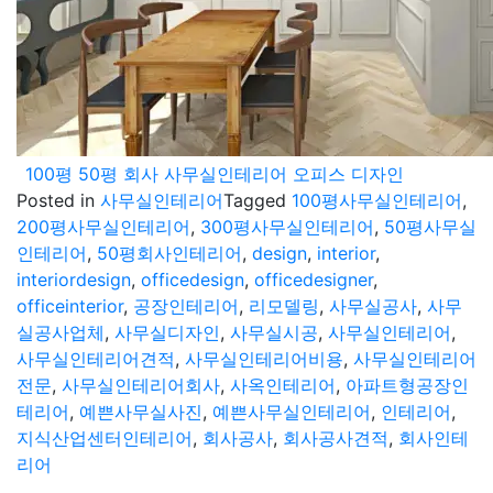
100평 50평 회사 사무실인테리어 오피스 디자인
Posted in
사무실인테리어
Tagged
100평사무실인테리어
,
200평사무실인테리어
,
300평사무실인테리어
,
50평사무실
인테리어
,
50평회사인테리어
,
design
,
interior
,
interiordesign
,
officedesign
,
officedesigner
,
officeinterior
,
공장인테리어
,
리모델링
,
사무실공사
,
사무
실공사업체
,
사무실디자인
,
사무실시공
,
사무실인테리어
,
사무실인테리어견적
,
사무실인테리어비용
,
사무실인테리어
전문
,
사무실인테리어회사
,
사옥인테리어
,
아파트형공장인
테리어
,
예쁜사무실사진
,
예쁜사무실인테리어
,
인테리어
,
지식산업센터인테리어
,
회사공사
,
회사공사견적
,
회사인테
리어