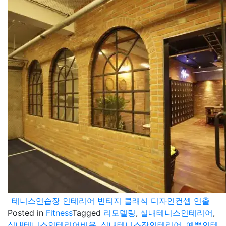
테니스연습장 인테리어 빈티지 클래식 디자인컨셉 연출
Posted in
Fitness
Tagged
리모델링
,
실내테니스인테리어
,
실내테니스인테리어비용
,
실내테니스장인테리어
,
예쁜인테