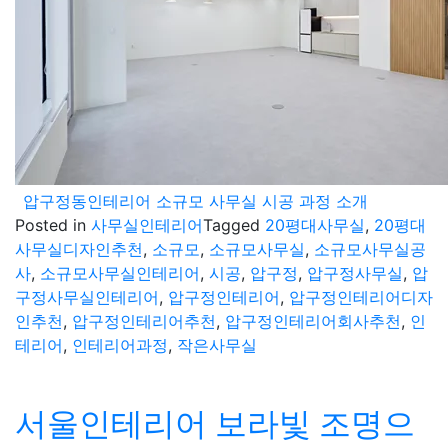
압구정동인테리어 소규모 사무실 시공 과정 소개
Posted in
사무실인테리어
Tagged
20평대사무실
,
20평대
사무실디자인추천
,
소규모
,
소규모사무실
,
소규모사무실공
사
,
소규모사무실인테리어
,
시공
,
압구정
,
압구정사무실
,
압
구정사무실인테리어
,
압구정인테리어
,
압구정인테리어디자
인추천
,
압구정인테리어추천
,
압구정인테리어회사추천
,
인
테리어
,
인테리어과정
,
작은사무실
서울인테리어 보라빛 조명으