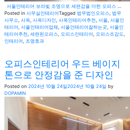
서울인테리어 보라빛 조명으로 세련감을 더한 오피스 현장 소개
Posted in
사무실인테리어
Tagged
법무법인오피스
,
법무
사무소
,
사옥
,
사옥디자인
,
사옥인테리어추천
,
서울
,
서울인
테리어
,
서울인테리어업체
,
서울인테리어잘하는곳
,
서울인
테리어추천
,
세련된오피스
,
오피스인테리어
,
오피스조감도
,
인테리어
,
조명효과
오피스인테리어 우드 베이지
톤으로 안정감을 준 디자인
Posted on
2024년 10월 24일
2024년 10월 24일
by
DOPAMIN