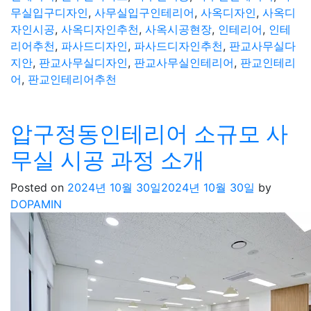
무실입구디자인
,
사무실입구인테리어
,
사옥디자인
,
사옥디
자인시공
,
사옥디자인추천
,
사옥시공현장
,
인테리어
,
인테
리어추천
,
파사드디자인
,
파사드디자인추천
,
판교사무실다
지안
,
판교사무실디자인
,
판교사무실인테리어
,
판교인테리
어
,
판교인테리어추천
압구정동인테리어 소규모 사
무실 시공 과정 소개
Posted on
2024년 10월 30일
2024년 10월 30일
by
DOPAMIN