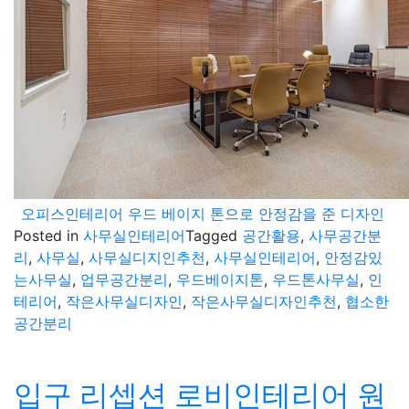
오피스인테리어 우드 베이지 톤으로 안정감을 준 디자인
Posted in
사무실인테리어
Tagged
공간활용
,
사무공간분
리
,
사무실
,
사무실디지인추천
,
사무실인테리어
,
안정감있
는사무실
,
업무공간분리
,
우드베이지톤
,
우드톤사무실
,
인
테리어
,
작은사무실디자인
,
작은사무실디자인추천
,
협소한
공간분리
입구 리셉션 로비인테리어 원