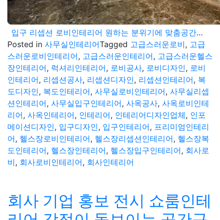
입구 리셉션 로비인테리어 원하는 분위기에 맞춤공간으로
Posted in
사무실인테리어
Tagged
고급스러운로비
,
고급
스러운로비인테리어
,
고급스러운인테리어
,
고급스러운헬스
장인테리어
,
럭셔리인테리어
,
로비공사
,
로비디자인
,
로비
인테리어
,
리셉션공사
,
리셉션디자인
,
리셉션인테리어
,
복
도디자인
,
복도인테리어
,
사무실로비인테리어
,
사무실리셉
션인테리어
,
사무실입구인테리어
,
사옥공사
,
사옥로비인테
리어
,
사옥인테리어
,
인테리어
,
인테리어디자인업체
,
인포
메이션디자인
,
입구디자인
,
입구인테리어
,
프리미엄인테리
어
,
헬스장로비인테리어
,
헬스장리셉션인테리어
,
헬스장복
도인테리어
,
헬스장인테리어
,
헬스장입구인테리어
,
회사로
비
,
회사로비인테리어
,
회사인테리어
회사 기업 홍보 전시 쇼룸인테
리어 강점이 돋보이는 공간구