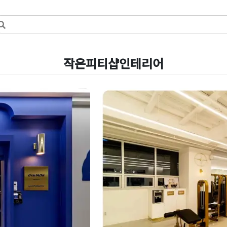
작은피티샵인테리어
어 마감
소형 작은 PT샵 gym
장 공사 이야기
Posted on
2022년 1월 1일
by
DOPA