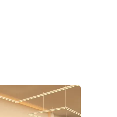
평 피티샵인테리어 헬스장
MIN