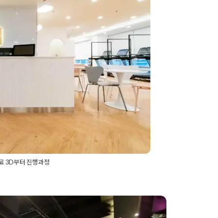
MIN
료 3D부터 진행과정
어
,
소형피티샵인테리어
,
작은피티샵인테리어
,
테리어
,
피티샵컨셉
,
헬스장디자인
,
헬스장디자인
럽디자인
샵 헬스장인테리어 휘트니스