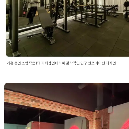
기흥 용인 소형작은 PT 피티샵인테리어 감각적인 입구 인포메이션 디자인
Posted in
Fitness
Tagged
10평피티샵인테리어
,
20평피티샵인테
어
,
25평피티샵인테리어
,
25평헬스장인테리어
,
pt샵인테리어
,
소
스장인테리어
,
작은피티샵인테리어
,
작은헬스장인테리어
,
피티샵
소형작은 헬스장 PT 피티샵인테
티샵공사비용
,
피티샵인테리어
,
헬스장인테리어
Posted on
2021년 3월 27일
by
DOPAMIN