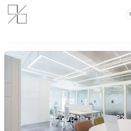
Skip
사무실인테리어 디자인 공사 비용견적 플랫폼
사무실인테리어 916
to
content
소호사무실인테리어 공유오피스 창
인실 특화 설계 및 모던한 탕비 공
Posted on
2026년 5월 12일
by
강