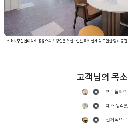
소호사무실인테리어 공유오피스 창업을 위한 1인실 특화 설계 및 모던한 탕비 공간
Posted in
사무실인테리어
Tagged
1인사무실시공
,
1인실인테리어
피스시공
,
공유오피스인테리어
,
공유오피스창업
,
라운지인테리어
,
멀오피스디자인
,
사무실가구배치
,
사무실리모델링
,
사무실인테리
무실인테리어추천
,
사무실파사드디자인
,
상업공간인테리어
,
소형
고객님의 목소
실인테리어
,
소호사무실창업
,
아트월디자인
,
오피스디자인
,
오피스
문
,
워크라운지시공
,
유리가벽공사
,
유리파티션인테리어
,
창업인테
바보드인테리어