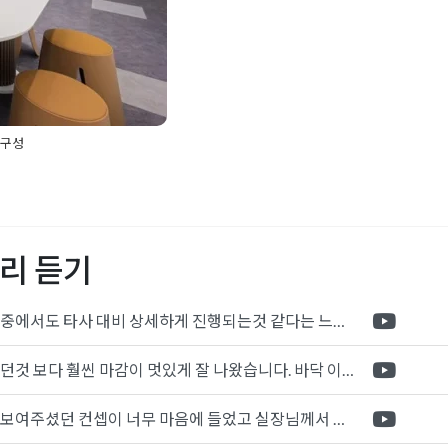
 구성
,
간접조명디자인
,
공유오
모던오피스인테리어
,
미니
어
,
사무실인테리어비용
,
사
사무실인테리어
,
소호사무
리 듣기
설계
,
오피스인테리어전
리어
,
탕비실인테리어
,
템
포트폴리오 중에서도 타사 대비 상세하게 진행되는것 같다는 느낌을 많이 받았습니다. 시공 기반과 디자인기반의 인테리어 회사의 차이점을 알게되었는데 인테리어 디자인 기반의 회사와의 컨텍이 굉장히 만족스러웠습니다.
제가 생각했던것 보다 훨씬 마감이 멋있게 잘 나왔습니다. 바닥 이라던지 벽지색상 그리고 통유리로 추천 해주신것도 참 좋았습니다. 916의 노하우를 잘 살려서 공사는 잘 마무리 된것 같습니다.
전체적으로 보여주셨던 컨셉이 너무 마음에 들었고 실장님께서 개인적으로 만족감 있는 공사를 하고 있다는 느낌이 좋았습니다.