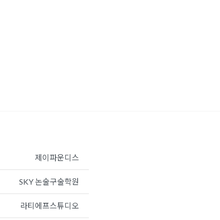
제이파운디스
SKY 논술구술학원
라티에프스튜디오