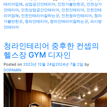
테리어업체
,
상업공간인테리어
,
인천가볼만한곳
,
인천상가
인테리어
,
인천상업공간인테리어
,
인천인테리어
,
인천인테
리어업체
,
인천인테리어잘하는곳
,
인천청라인테리어
,
청라
가볼만한곳
,
청라인테리어
,
청라인테리어잘하는곳
,
피시방
인테리어
청라인테리어 중후한 컨셉의
헬스장 GYM 디자인
Posted on
2023년 12월 24일
2024년 7월 2일
by
DOPAMIN