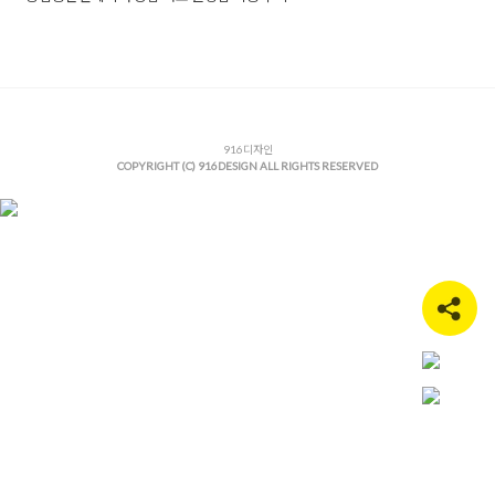
Posted in
Car shop
Tagged
강남상가인테리어
,
강남상업공간인
테리어
,
강남인테리어
,
강남인테리어업체
,
강남인테리어잘하는
곳
,
디테일링샵인테리어
,
상가인테리어
,
상업공간인테리어
,
상업
인테리어
,
서초구인테리어
,
서초동인테리어
,
서초상가인테리어
,
서초인테리어
,
썬팅샵시공
,
썬팅샵인테리어
,
카샵인테리어
916디자인
COPYRIGHT (C) 916DESIGN ALL RIGHTS RESERVED