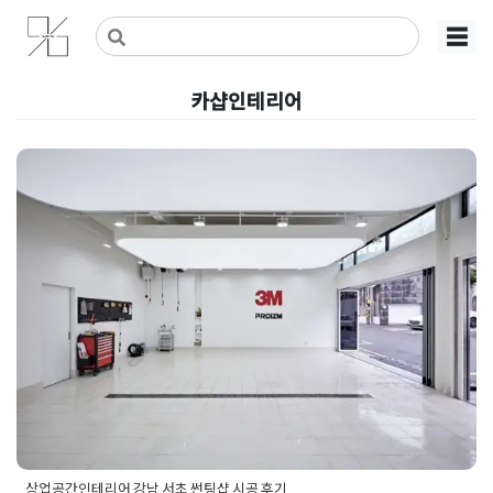
Skip
사무실인테리어 디자인 공사 비용견적 플랫폼
사무실인테리어 916
☰
to
content
카샵인테리어
상업공간인테리어 강남 서초 썬
팅샵 시공 후기
Posted on
2025년 9월 2일
by
DOPAMIN
상업공간인테리어 강남 서초 썬팅샵 시공 후기