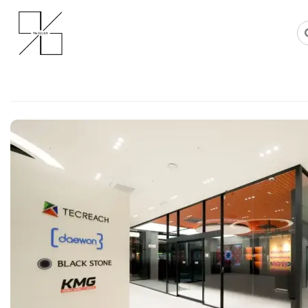
Skip
사무실인테리어 디자인 공사 비용견적 플랫폼
사무실인테리어 916
to
content
인테리어칸막이 감각적인 유리 가
하는 사무실 현장
Posted on
2025년 2월 1일
by
지은 김