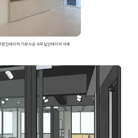
부분인테리어 기본시공 사무실인테리어 사례
인테리어
,
부분인테리어
,
사무공간인테리
디자인
,
사무실리모델링
,
사무실벽인테리
실유리가벽
,
사무실인테리어
,
사무실인테
어 공사 현장 진행과정
실입구인테리어
,
사무실전문인테리어
,
사
파사드
,
사무실파사드인테리어
,
사무실회
어
,
칸막이공사
,
칸막이인테리어
,
파사드공