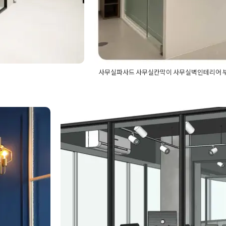
사무실파사드 사무실칸막이 사무실벽인테리어 
무실공간시공
,
사무실시공
Posted in
사무실인테리어
Tagged
목공
업체
,
사무실인테리어업체
어
,
사무실가벽
,
사무실가벽공사
,
사무실
벽
,
유리가벽디자인
,
유리
어
,
사무실부분공사
,
사무실아트월
,
사무
사 법률
서울 성북구 사무실인테리
벽
,
인테리어공간분리
,
인테
리어공사
,
사무실인테리어디자인
,
사무
이인테리어
무실칸막이
,
사무실칸막이공사
,
사무실
Posted on
의실
2020년 1월 13일
,
아트월인테리어
by
,
DOPAMIN
업무공간인테리
사
,
파사드인테리어
,
회의실인테리어