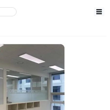
☰
실칸막이 사무실벽인
 기본시공 사무실인
IN