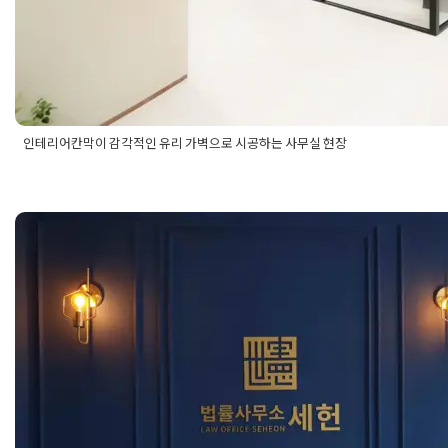
인테리어칸막이 감각적인 유리 가벽으로 시공하는 사무실 현장
Posted in
사무실인테리어
Tagged
공간활용
,
사무실공간분리
,
사
견적
,
사무실시공업체
,
사무실인테리어공사현장
,
사무실인테리어
추천
,
오피스디자인
,
오피스인테리어
,
오피스인테리어업체
,
유리가
남양주 다산신도시 법조타운 변호
가벽시공
,
유리가벽시공인테리어
,
유리가벽인테리어
,
인테리어가
리어칸막이
,
인테리어칸막이시공
,
인테리어칸막이시공견적
,
칸막
사무소 인테리어 공사현장
Posted on
2020년 4월 6일
by
DOPAMIN