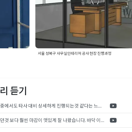
서울 성북구 사무실인테리어 공사 현장 진행과정
사현장
,
로펌인
Posted in
사무실인테리어
Tagged
30평사무실인
어
,
법조타운인
사무실인테리어
,
사무실인테리어비용
,
성북구사무
사공사
,
변호사
신림사무실인테리어
,
안산사무실인테리어
,
안양사
호사인테리어
,
공사인테리어
,
칸막이인테리어
,
회사인테리어
리 듣기
형사무실공사
,
무실인테리어
,
포트폴리오 중에서도 타사 대비 상세하게 진행되는것 같다는 느낌을 많이 받았습니다. 시공 기반과 디자인기반의 인테리어 회사의 차이점을 알게되었는데 인테리어 디자인 기반의 회사와의 컨텍이 굉장히 만족스러웠습니다.
제가 생각했던것 보다 훨씬 마감이 멋있게 잘 나왔습니다. 바닥 이라던지 벽지색상 그리고 통유리로 추천 해주신것도 참 좋았습니다. 916의 노하우를 잘 살려서 공사는 잘 마무리 된것 같습니다.