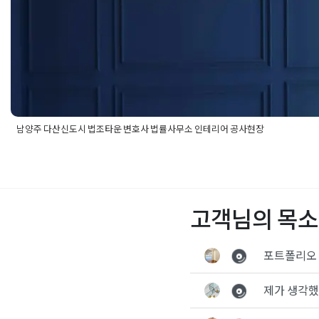
남양주 다산신도시 법조타운 변호사 법률사무소 인테리어 공사현장
Posted in
사무실인테리어
Tagged
노무사사무실인테리어
,
로펌공
테리어
,
법률사무소공사
,
법무법인인테리어
,
법인공사
,
법인인테리
테리어
,
법조타워인테리어
,
변호사개업
,
변호사고객대기공간
,
변호
무실웨인스코팅
,
변호사사무실인테리어
,
변호사사무실카운터
,
변
고객님의 목소
변호사인포메이션
,
변호인
,
사무실공사
,
세무사사무실인테리어
,
소
작은사무실공사
,
칸막이인테리어
,
회계사무소인테리어
,
회계사사
회사공사