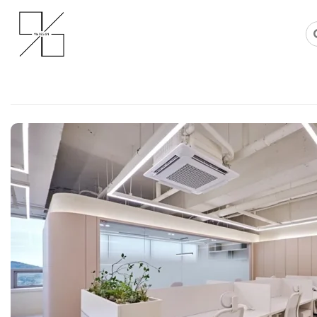
Skip
사무실인테리어 디자인 공사 비용견적 플랫폼
사무실인테리어 916
to
content
오산사무실인테리어 좁고 답답한 
라인 조명으로 확장감을 더한 영리
Posted on
2026년 5월 15일
by
강