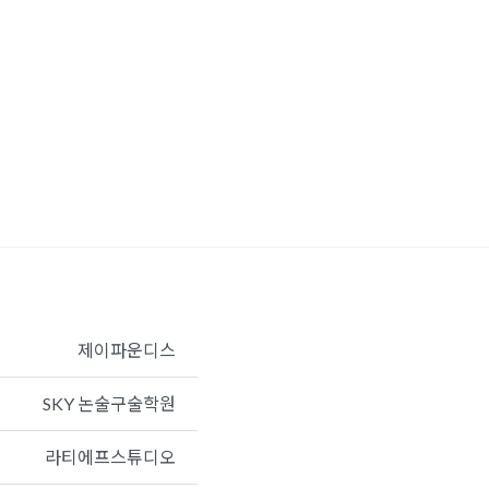
제이파운디스
SKY 논술구술학원
라티에프스튜디오