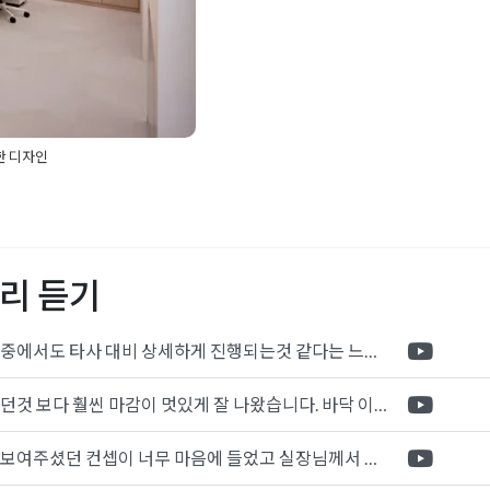
한 디자인
무실인테리어
,
고급사무실인
인테리어
,
사무실동선설계
,
테리어전문
,
사무실조명설계
,
사무실인테리어
,
오산상가인
리 듣기
리모델링
,
인테리어디자인
,
리어
,
트렌디인테리어
,
회계
포트폴리오 중에서도 타사 대비 상세하게 진행되는것 같다는 느낌을 많이 받았습니다. 시공 기반과 디자인기반의 인테리어 회사의 차이점을 알게되었는데 인테리어 디자인 기반의 회사와의 컨텍이 굉장히 만족스러웠습니다.
제가 생각했던것 보다 훨씬 마감이 멋있게 잘 나왔습니다. 바닥 이라던지 벽지색상 그리고 통유리로 추천 해주신것도 참 좋았습니다. 916의 노하우를 잘 살려서 공사는 잘 마무리 된것 같습니다.
전체적으로 보여주셨던 컨셉이 너무 마음에 들었고 실장님께서 개인적으로 만족감 있는 공사를 하고 있다는 느낌이 좋았습니다.