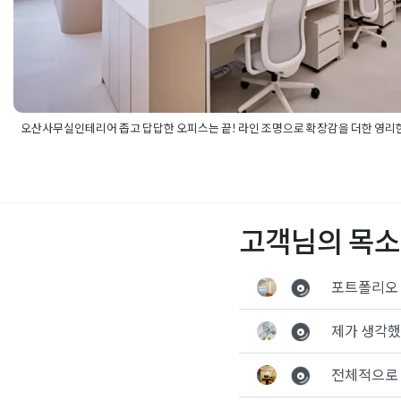
오산사무실인테리어 좁고 답답한 오피스는 끝! 라인 조명으로 확장감을 더한 영리
Posted in
사무실인테리어
Tagged
30평사무실인테리어
,
40평사
테리어
,
노출천장인테리어
,
라인조명인테리어
,
모던오피스
,
브랜딩
사무실디자인
,
사무실수납장제작
,
사무실인테리어비용
,
사무실인
세무사무실인테리어
,
오산사무실공사
,
오산사무실리모델링
,
오산
고객님의 목소
테리어
,
오산오피스인테리어
,
오산인테리어
,
오피스디자인
,
오피스
인테리어시공사례
,
카페같은사무실
,
탕비실인테리어
,
톤온톤인테
사무실인테리어
,
회의실인테리어