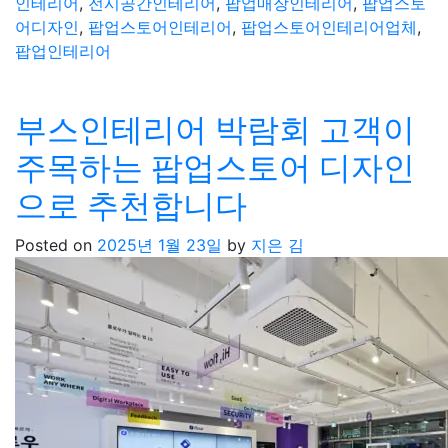
인테리어
,
전시공간인테리어
,
팝업매장인테리어
,
팝업스토
어디자인
,
팝업스토어인테리어
,
팝업스토어인테리어업체
,
팝업인테리어
부스인테리어 박람회 고객이
주목하는 팝업스토어 디자인
으로 추천합니다
Posted on
2025년 1월 23일
by
지은 김