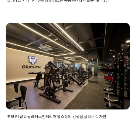
필라테스 인테리어 전문성을 강조한 운동공간의 새로운 페러다임
Posted in
Fitness
Tagged
상가인테리어
,
운동공간인테리어
,
필
라테스
,
필라테스업체
,
필라테스인테리어
,
필라테스인테리어공
사
,
필라테스인테리어시공
,
필라테스인테리어업체
,
필라테스인
부평 PT샵 & 필라테스인테리어
테리어전문업체
헬스장의 컨셉을 살리는 디자인
Posted on
2022년 5월 7일
by
DOPAMIN
부평 PT샵 & 필라테스인테리어 헬스장의 컨셉을 살리는 디자인
Posted in
Fitness
Tagged
pt샵
,
pt샵인테리어
,
PT샵인테리어업
체
,
PT샵전문인테리어
,
PT샵창업
,
부평PT샵
,
부평PT샵인테리