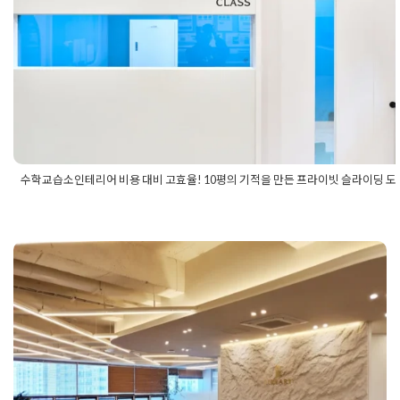
도어 시공 후기
Posted on
2026년 2월 11일
by
강
수학교습소인테리어 비용 대비 고효율! 10평의 기적을 만든 프라이빗 슬라이딩 도
Posted in
사무실인테리어
Tagged
10평학원인테리어
,
교습소디자
인테리어
,
수학공부방인테리어
,
수학교습소인테리어
,
수학교습소
학원인테리어
,
인테리어비용
,
인테리어업체추천
,
학원개원준비
,
학
교실바닥공사 인테리어, 데코타
원슬라이딩도어
,
학원시공후기
,
학원인테리어
,
학원인테리어견적
,
리어디자인
,
학원인테리어비용
,
학원인테리어업체
일부터 콩자갈까지 학원 맞춤형
시공 사례 3선
Posted on
2026년 2월 9일
by
강