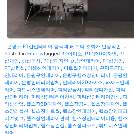
은평구 PT샵인테리어 블랙과 레드의 조화가 인상적인 헬스장디자인
Posted in
Fitness
Tagged
3D아이소
,
PT샵3D디자인
,
PT
샵개업
,
pt샵공사
,
PT샵디자인
,
pt샵인테리어
,
PT샵창업
,
PT샵컨셉
,
리셉션인테리어
,
아트월인테리어
,
은평구PT샵
인테리어
,
은평구인테리어
,
은평구헬스장인테리어
,
은평인
테리어
,
은평인테리어업체
,
인테리어3D아이소
,
파사드인테
리어
,
피트니스인테리어
,
피티샵공사
,
피티샵디자인
,
피티
샵인테리어
,
피티샵인테리어견적
,
피티샵인테리어업체
,
피
티샵창업
,
헬스장3D디자인
,
헬스장공사
,
헬스장디자인
,
헬
스장리셉션
,
헬스장아트월
,
헬스장인테리어
,
헬스장인테리
어겨넞ㄱ
,
헬스장인테리어견적
,
헬스장인테리어비용
,
헬스
장인테리어업체
,
헬스장컨셉
,
헬스장파사드
,
휘트니스인테
리어