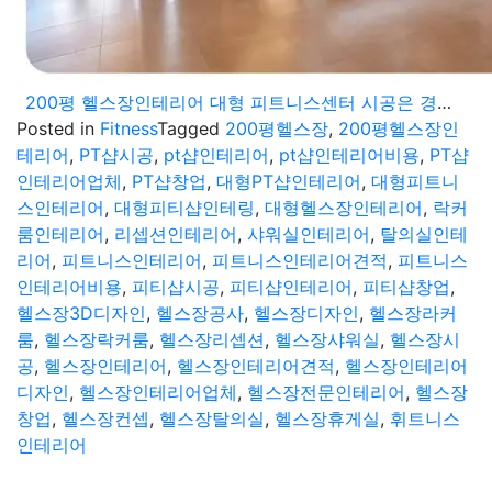
200평 헬스장인테리어 대형 피트니스센터 시공은 경험많은 916디자인에서
Posted in
Fitness
Tagged
200평헬스장
,
200평헬스장인
테리어
,
PT샵시공
,
pt샵인테리어
,
pt샵인테리어비용
,
PT샵
인테리어업체
,
PT샵창업
,
대형PT샵인테리어
,
대형피트니
스인테리어
,
대형피티샵인테링
,
대형헬스장인테리어
,
락커
룸인테리어
,
리셉션인테리어
,
샤워실인테리어
,
탈의실인테
리어
,
피트니스인테리어
,
피트니스인테리어견적
,
피트니스
인테리어비용
,
피티샵시공
,
피티샵인테리어
,
피티샵창업
,
헬스장3D디자인
,
헬스장공사
,
헬스장디자인
,
헬스장라커
룸
,
헬스장락커룸
,
헬스장리셉션
,
헬스장샤워실
,
헬스장시
공
,
헬스장인테리어
,
헬스장인테리어견적
,
헬스장인테리어
디자인
,
헬스장인테리어업체
,
헬스장전문인테리어
,
헬스장
창업
,
헬스장컨셉
,
헬스장탈의실
,
헬스장휴게실
,
휘트니스
인테리어