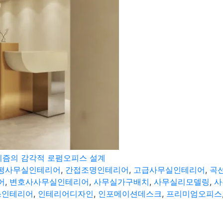
리즘의 감각적 로펌오피스 설계
0평사무실인테리어
,
간접조명인테리어
,
고급사무실인테리어
,
곡
어
,
변호사사무실인테리어
,
사무실가구배치
,
사무실리모델링
,
사
스인테리어
,
인테리어디자인
,
인포메이션데스크
,
프리미엄오피스