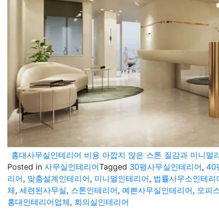
홍대사무실인테리어 비용 아깝지 않은 스톤 질감과 미니멀
Posted in
사무실인테리어
Tagged
30평사무실인테리어
,
4
리어
,
맞춤설계인테리어
,
미니멀인테리어
,
법률사무소인테리
체
,
세련된사무실
,
스톤인테리어
,
예쁜사무실인테리어
,
오피
홍대인테리어업체
,
회의실인테리어