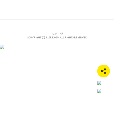
Posted in
사무실인테리어
Tagged
3D오피스디자인
,
고급사무
실인테리어
,
그라데이션시트지
,
글라스가벽
,
기업인테리어
,
대형
회의실인테리어
,
대형회의테이블
,
대회의실설계
,
라인조명인테
리어
,
모던사무실인테리어
,
사무실동선설계
,
사무실유리가벽
,
사
무실인테리어
,
사무실파사드
,
쇼룸인테리어
,
업무공간디자인
,
연
구실인테리어
,
오피스공사사례
916디자인
,
오피스유리가벽
,
오피스인테리
COPYRIGHT (C) 916DESIGN ALL RIGHTS RESERVED
어
,
우드사무실인테리어
,
인테리어도면설계
,
컨퍼런스룸인테리
어
,
파사드디자인
,
하이브리드오피스
,
회사인테리어
,
회의공간인
테리어
,
회의실인테리어
,
회의실조명
,
회의실테이블