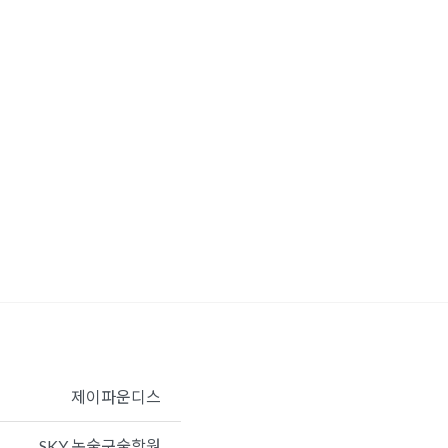
제이파운디스
SKY 논술구술학원