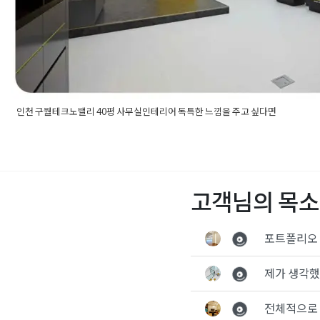
인천 구월테크노밸리 40평 사무실인테리어 독특한 느낌을 주고 싶다면
Posted in
사무실인테리어
Tagged
30평사무실인테리어
,
30평오
인테리어
,
40평오피스인테리어
,
50평사무실인테리어
,
50평오피
리지식산업센터
,
구월테크노밸리
,
구월테크노밸리인테리어
,
사무
어전문
,
사무실전문인테리어
,
오피스인테리어
,
인천사무실인테리
고객님의 목소
산업센터
,
인천지식산업센터인테리어
,
인테리어사무실
,
인테리어
어
,
회사인테리어