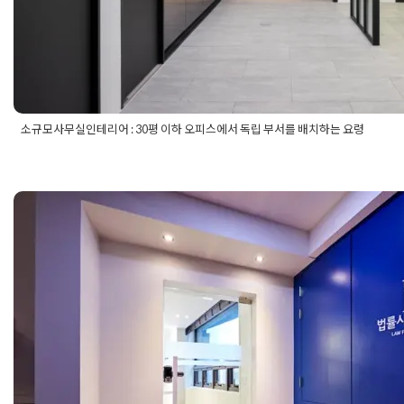
소규모사무실인테리어 : 30평 이하 오피스에서 독립 부서를 배치하는 요령
Posted in
사무실인테리어
Tagged
20평사무실인테리어
,
30평사
인테리어
,
개인사무실인테리어
,
대표실인테리어
,
미팅룸인테리어
,
사
,
사무실도면설계
,
사무실동선설계
,
사무실레이아웃
,
사무실리모
법무법인인테리어 30평 법률사무
천
,
사무실인테리어후기
,
사무실입구디자인
,
사무실조명설계
,
사무
소규모사무실인테리어
,
소형사무실레이아웃
,
소형오피스디자인
,
디자인 설계
오피스가벽법칙
,
오피스레이아웃
,
오피스인테리어
,
오피스인테리
실인테리어
,
지식산업센터인테리어
,
회사인테리어
Posted on
2024년 7월 26일
by
DOPAMIN