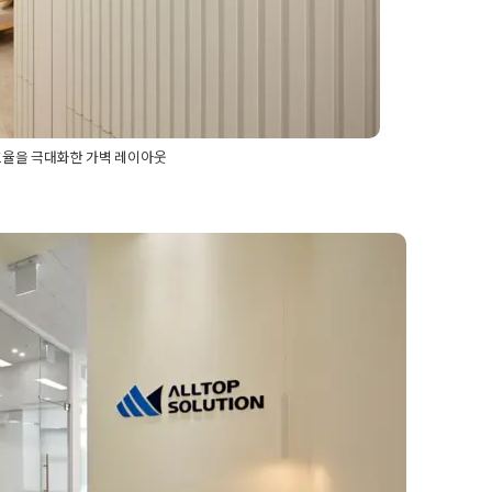
효율을 극대화한 가벽 레이아웃
평대사무실인테리어
,
30평오피스인테리어
,
916디자인
,
조명인테리어
,
로펌인테리어
,
변호사사무실인테리어
,
실수납장
,
사무실인테리어비용
,
사무실인테리어잘하
어 공간구성과 현대적인 감각
인테리어
,
송도사무실인테리어
,
송도오피스
,
송도인테
피스인테리어
,
오피스파티션
,
유리가벽인테리어
,
인천
트디자인
어디자인
,
전문직사무실인테리어
,
템바보드인테리어
,
AMIN