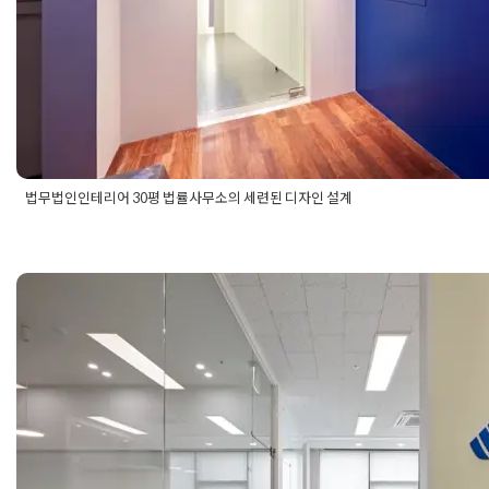
법무법인인테리어 30평 법률사무소의 세련된 디자인 설계
Posted in
사무실인테리어
Tagged
30평법률사무소
,
30평법률사
테리어
,
30평오피스인테리어
,
법률사무소인테리어
,
법률사무소인
테리어업체
,
법무법인인테리어
,
법무법인인테리어공사
,
법무법인
사무실레이아웃 30평 오피스 공간
인
,
사무실디자인설계
,
사무실인테리어
,
사무실인테리어공사
,
사무
테리어
,
오피스인테리어디자인
이미지 및 인테리어 완성
Posted on
2023년 12월 29일
by
DOPAMIN