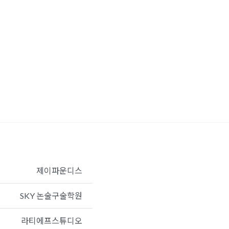
제이파운디스
SKY 논술구술학원
라티에프스튜디오