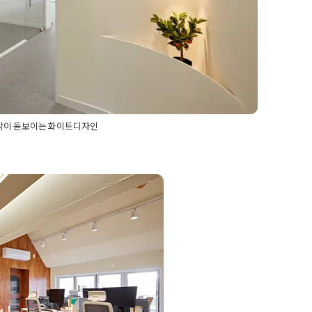
각이 돋보이는 화이트디자인
0평사무실
,
30평사무실공사
,
30평사무실인테리어
,
30평오
사인테리어
,
사무실공사
,
사무실디자인
,
사무실인테리어
,
디자인
,
사무실인테리어비용
,
사무실인테리어시공
,
사무
하우와 트렌드를
,
회사인테리어
30평 사무실
MIN