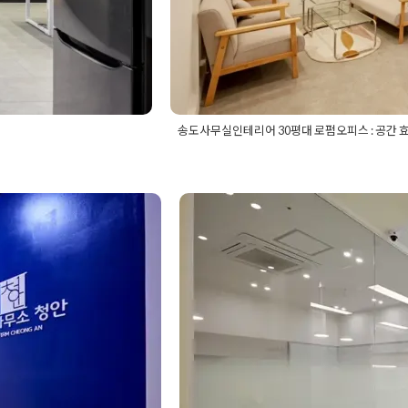
송도사무실인테리어 30평대 로펌오피스 : 공간 
무실인테리어
,
30평오피스
Posted in
사무실인테리어
Tagged
30
사무실가벽
,
사무실가벽공
간살파티션
,
고급오피스인테리어
,
라인
델링
,
사무실인테리어추
사무실가벽공사
,
사무실레이아웃
,
사무
소의 세련된
30평사무실인테리
실탕비실
,
사무실파사드
,
는곳
,
상업공간인테리어
,
세무사사무실
스타트업사무실인테리어
,
리어
,
오피스디자인
,
오피스리모델링
,
오
이 돋보이는 화이
어비용
,
유리가벽시공
,
임원
사무실인테리어
,
인테리어견적
,
인테리
회계사사무실인테리어
Posted on
2024년 7월 26일
by
DOP