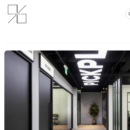
Skip
사무실인테리어 디자인 공사 비용견적 플랫폼
사무실인테리어 916
to
content
소규모사무실인테리어 : 30평 이
독립 부서를 배치하는 요령
Posted on
2026년 7월 2일
by
강