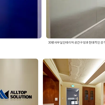
30평사무실인테리어 공간구성과 현대적인 감
무소인테리어
,
30평사무실인
Posted in
사무실인테리어
Tagged
3
테리어공사
,
법률사무소인
피스인테리어
,
30평인테리어
,
30평회
인테리어업체
,
사무실디자
사무실인테리어공사
,
사무실인테리어
 배치도 3D
강남인테리어업체 노
실인테리어업체
,
오피스인
실인테리어업체
,
사무실화이트디자인
적용한 강남역 근처 
Posted on
2023년 10월 30일
by
DOPA