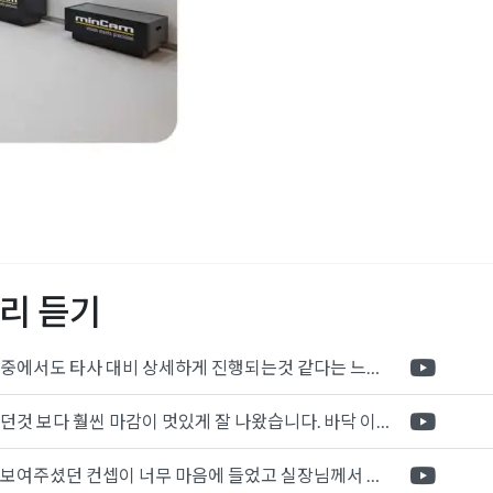
피스인테리어
,
40평사무실
스인테리어
,
구원테크노밸
실인테리어
,
사무실인테리
어
,
인천인테리어
,
인천지식
리 듣기
회사
,
지식산업센터인테리
포트폴리오 중에서도 타사 대비 상세하게 진행되는것 같다는 느낌을 많이 받았습니다. 시공 기반과 디자인기반의 인테리어 회사의 차이점을 알게되었는데 인테리어 디자인 기반의 회사와의 컨텍이 굉장히 만족스러웠습니다.
제가 생각했던것 보다 훨씬 마감이 멋있게 잘 나왔습니다. 바닥 이라던지 벽지색상 그리고 통유리로 추천 해주신것도 참 좋았습니다. 916의 노하우를 잘 살려서 공사는 잘 마무리 된것 같습니다.
전체적으로 보여주셨던 컨셉이 너무 마음에 들었고 실장님께서 개인적으로 만족감 있는 공사를 하고 있다는 느낌이 좋았습니다.