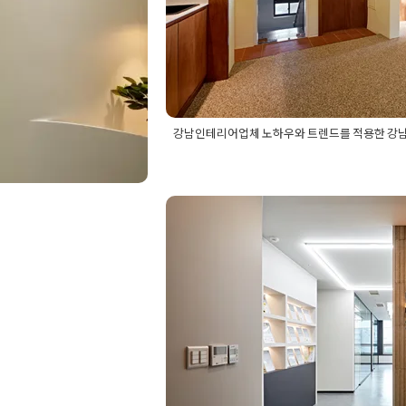
강남인테리어업체 노하우와 트렌드를 적용한 강남역
Posted in
Office
Tagged
30평대사무실
평오피스인테리어
,
30평인테리어
,
30
강남역사무실인테리어
,
강남역인테리어
30평사무실인테리어
피스인테리어
,
사무실공간
사무실인테리어트렌드
,
사무실트렌드
사무실인테리어
,
사무실인
스튜디오 쇼룸 공사까
Posted on
2023년 9월 21일
by
DOPA