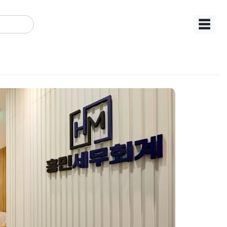
☰
0평대 로펌오피스 : 공간
벽 레이아웃