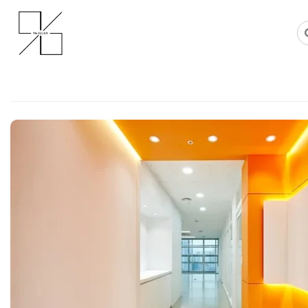
Skip
사무실인테리어 디자인 공사 비용견적 플랫폼
사무실인테리어 916
to
content
70평사무실인테리어 트렌디한 오
막이로 완성한 스마트 오피스 디자
Posted on
2026년 6월 4일
by
강