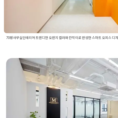
70평사무실인테리어 트렌디한 오렌지 컬러와 칸막이로 완성한 스마트 오피스 디자
Posted in
사무실인테리어
Tagged
70평사무실
,
70평사무실인테
기획
,
구로사무실인테리어
,
대형사무실인테리어
,
루버셔터
,
루버칸
시공
,
사무실가구
,
사무실도장공사
,
사무실디자인
,
사무실리모델링
깔끔하면서도 안정적 요소들이 곳
리어
,
사무실인테리어비용
,
사무실인테리어트렌드
,
사무실칸막이
,
스
,
오렌지인테리어
,
오피스인테리어
,
유리칸막이
,
인테리어필름
,
서 마곡 사무실인테리어 70평 공
이공사
,
탕비실인테리어
,
테라조타일
,
파사드디자인
Posted on
2023년 4월 13일
by
DOPAMIN