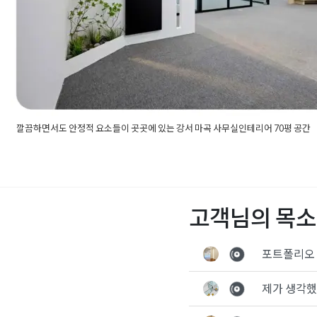
깔끔하면서도 안정적 요소들이 곳곳에 있는 강서 마곡 사무실인테리어 70평 공간
Posted in
사무실인테리어
Tagged
70평사무실
,
70평사무실인테
어
,
강서구인테리어
,
강서구인테리어업체
,
강서사무실인테리어
,
강
리어
,
마곡사무실인테리어
,
마곡인테리어
,
마곡인테리어업체
,
사무
사무실배치도
,
사무실아트월
,
사무실유리가벽
,
사무실유리룸
,
사무
고객님의 목소
리어견적
,
사무실인테리어공사
,
사무실인테리어비용
,
사무실인테
리어
,
사무실파사드
,
아트월인테리어
,
유리가벽인테리어
,
유리룸인
어견적
,
인테리어비용
,
탕비실인테리어
,
휴게실인테리어