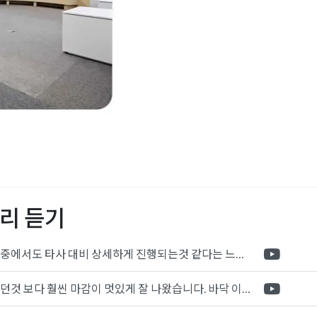
리어
,
강서구사무실인테리
서인테리어
,
라운지인테
실공사
,
사무실레이아웃
,
실인테리어
,
사무실인테
리 듣기
리어업체
,
사무실전문인테
테리어
,
인테리어
,
인테리
포트폴리오 중에서도 타사 대비 상세하게 진행되는것 같다는 느낌을 많이 받았습니다. 시공 기반과 디자인기반의 인테리어 회사의 차이점을 알게되었는데 인테리어 디자인 기반의 회사와의 컨텍이 굉장히 만족스러웠습니다.
제가 생각했던것 보다 훨씬 마감이 멋있게 잘 나왔습니다. 바닥 이라던지 벽지색상 그리고 통유리로 추천 해주신것도 참 좋았습니다. 916의 노하우를 잘 살려서 공사는 잘 마무리 된것 같습니다.