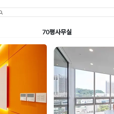
70평사무실
렌지 컬러와 칸
서초구인테리어 70
인 제안
전문성이 돋보이는
Posted on
2023년 6월 24일
by
DOP