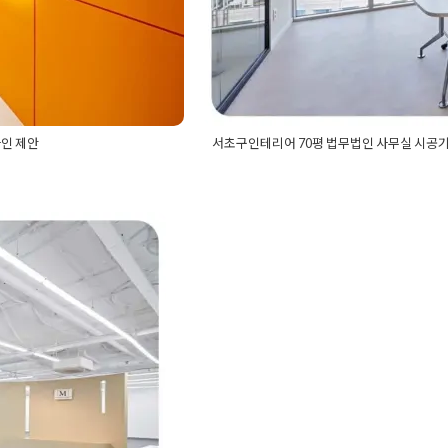
인 제안
서초구인테리어 70평 법무법인 사무실 시공
리어
,
간접조명인테리어
,
공간
Posted in
사무실인테리어
Tagged
7
막이
,
매립등공사
,
바닥타일
강남인테리어
,
강남인테리어업체
,
대
,
사무실수납장
,
사무실인테
법무법인인테리어
,
법인인테리어
,
변
곳에 있는 강
사무실파사드
,
스마트오피
인
,
사무실공사
,
사무실디자인
,
사무실
지식산업센터인테리어
,
칸막
실인테리어공사
,
사무실인테리어비
간
서초구사무실인테리어
,
서초구인테
동인테리어
,
서초동인테리어업체
,
서
체
,
서초인테리어업체
,
오피스인테리
인테리어
,
회의실인테리어