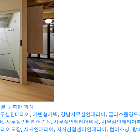
지를 구획한 과정
t사무실인테리어
,
가변형가벽
,
강남사무실인테리어
,
글라스폴딩도
어
,
사무실인테리어견적
,
사무실인테리어비용
,
사무실인테리어
테리어도장
,
지새인테리어
,
지식산업센터인테리어
,
컬러조닝
,
탕