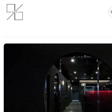
Skip
사무실인테리어 디자인 공사 비용견적 플랫폼
사무실인테리어 916
to
content
인천상가인테리어 청라 신도시 
만드는 pc방 시공 노하우
Posted on
2026년 3월 4일
by
DOPAMIN