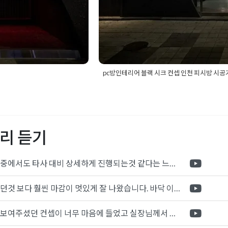
pc방인테리어 블랙 시크 컨셉 인천 피시방 시공
체
,
상업공간인테리어
,
인천
Posted in
Office
Tagged
pc방인테리
리어
,
인천인테리어업체
,
인
천상가인테리어
,
인천인테리어
,
인천인
테리어
,
청라인테리어잘하
레이아웃
,
피시방인테리어
,
피시방인테
리 듣기
포트폴리오 중에서도 타사 대비 상세하게 진행되는것 같다는 느낌을 많이 받았습니다. 시공 기반과 디자인기반의 인테리어 회사의 차이점을 알게되었는데 인테리어 디자인 기반의 회사와의 컨텍이 굉장히 만족스러웠습니다.
제가 생각했던것 보다 훨씬 마감이 멋있게 잘 나왔습니다. 바닥 이라던지 벽지색상 그리고 통유리로 추천 해주신것도 참 좋았습니다. 916의 노하우를 잘 살려서 공사는 잘 마무리 된것 같습니다.
전체적으로 보여주셨던 컨셉이 너무 마음에 들었고 실장님께서 개인적으로 만족감 있는 공사를 하고 있다는 느낌이 좋았습니다.