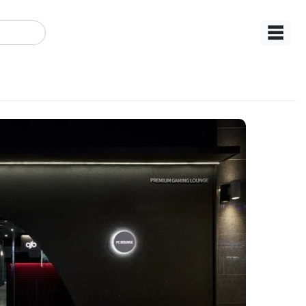
☰
시크 컨셉 인천 피시방 시공
AMIN