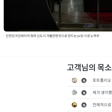
인천상가인테리어 청라 신도시 가볼만한곳으로 만드는 pc방 시공 노하우
Posted in
사무실인테리어
Tagged
pc방인테리어
,
상가인테리어업
가볼만한곳
,
인천상가인테리어
,
인천상업공간인테리어
,
인천인테
천인테리어잘하는곳
,
인천청라인테리어
,
청라가볼만한곳
,
청라인
는곳
,
피시방인테리어
고객님의 목소