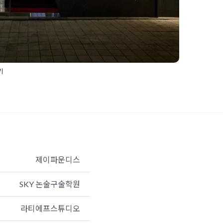
기
어
,
게임방인테리어
,
상가인테리어
,
상가인테리어업체
,
인
테리어업체
,
컴퓨터방인테리어
,
피시방디자인
,
피시방
리어디자인
,
피씨방인테리어
제이파운디스
SKY 논술구술학원
라티에프스튜디오