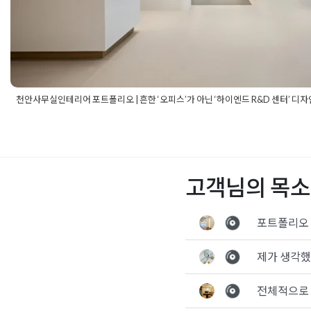
천안사무실인테리어 포트폴리오 | 흔한 ‘오피스’가 아닌 ‘하이엔드 R&D 센터’ 디
Posted in
사무실인테리어
Tagged
916디자인후기
,
R&D센터인테
실인테리어
,
고급사무실디자인
,
곡선가벽인테리어
,
구로구사무실
어
,
대형사무실인테리어
,
라인조명디자인
,
사무실가구배치
,
사무실
리어디자인
,
사무실인테리어비용
,
사무실평면설계
,
성수동사무실
고객님의 목소
인
,
연구소인테리어
,
오피스인테리어추천
,
우드앤화이트인테리어
,
리모델링
,
천안사무실인테리어
,
천안상가인테리어
,
천안오피스인
인
,
천안인테리어업체
,
하이엔드오피스
,
헤링본데코타일
,
현대적사