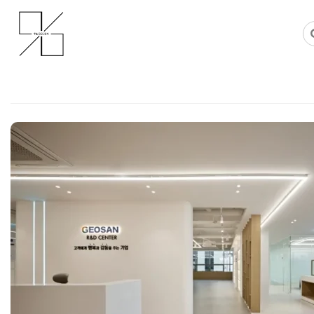
Skip
사무실인테리어 디자인 공사 비용견적 플랫폼
사무실인테리어 916
to
content
천안사무실인테리어 포트폴리오 | 
스’가 아닌 ‘하이엔드 R&D 센터’
Posted on
2026년 5월 15일
by
강