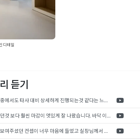
자인 디테일
리어
,
감성사무실
,
강남사무
인테리어
,
기업사옥인테리
인테리어견적
,
사무실인테
인테리어
,
스마트오피스디자
리 듣기
인테리어포트폴리오
,
천안
테리어
,
천안인테리어디자
무실
포트폴리오 중에서도 타사 대비 상세하게 진행되는것 같다는 느낌을 많이 받았습니다. 시공 기반과 디자인기반의 인테리어 회사의 차이점을 알게되었는데 인테리어 디자인 기반의 회사와의 컨텍이 굉장히 만족스러웠습니다.
제가 생각했던것 보다 훨씬 마감이 멋있게 잘 나왔습니다. 바닥 이라던지 벽지색상 그리고 통유리로 추천 해주신것도 참 좋았습니다. 916의 노하우를 잘 살려서 공사는 잘 마무리 된것 같습니다.
전체적으로 보여주셨던 컨셉이 너무 마음에 들었고 실장님께서 개인적으로 만족감 있는 공사를 하고 있다는 느낌이 좋았습니다.