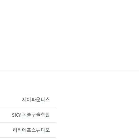
제이파운디스
SKY 논술구술학원
라티에프스튜디오