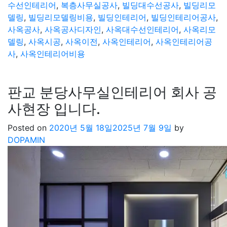
수선인테리어
,
복층사무실공사
,
빌딩대수선공사
,
빌딩리모
델링
,
빌딩리모델링비용
,
빌딩인테리어
,
빌딩인테리어공사
,
사옥공사
,
사옥공사디자인
,
사옥대수선인테리어
,
사옥리모
델링
,
사옥시공
,
사옥이전
,
사옥인테리어
,
사옥인테리어공
사
,
사옥인테리어비용
판교 분당사무실인테리어 회사 공
사현장 입니다.
Posted on
2020년 5월 18일
2025년 7월 9일
by
DOPAMIN