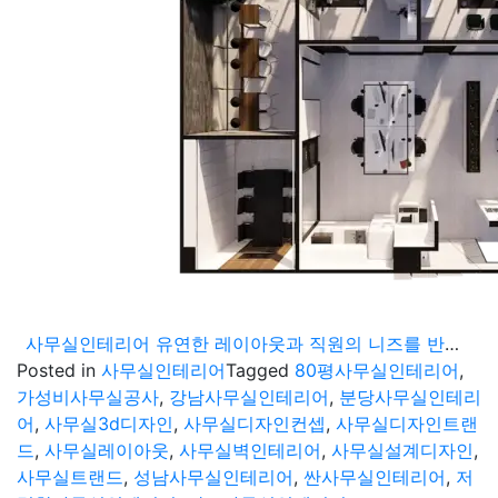
사무실인테리어 유연한 레이아웃과 직원의 니즈를 반영한 디자인 회사 3D 컨셉제안
Posted in
사무실인테리어
Tagged
80평사무실인테리어
,
가성비사무실공사
,
강남사무실인테리어
,
분당사무실인테리
어
,
사무실3d디자인
,
사무실디자인컨셉
,
사무실디자인트랜
드
,
사무실레이아웃
,
사무실벽인테리어
,
사무실설계디자인
,
사무실트랜드
,
성남사무실인테리어
,
싼사무실인테리어
,
저