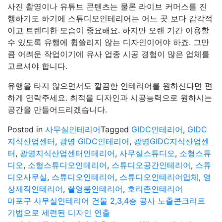
사진 촬영이나 유튜브 콘텐츠는 물론 라이브 커머스를 진
행하기도 하기에 스튜디오인테리어는 어느 곳 보다 감각적
이고 트렌디한 모습이 중요해요. 하지만 오랜 기간 이용할
수 있도록 유행에 휩쓸리지 않는 디자인이어야 하죠. 그만
큼 어려운 작업이기에 유사 업종 시공 경험이 많은 업체를
고르셔야 합니다.
유행을 타지 않으면서도 깔끔한 인테리어를 원하신다면 편
하게 연락주세요. 최적을 디자인과 시공능력으로 원하시는
공간을 만들어드리겠습니다.
Posted in
사무실인테리어
Tagged
GIDC인테리어
,
GIDC
지식산업센터
,
광명 GIDC인테리어
,
광명GIDC지식산업센
터
,
광명지식산업센터인테리어
,
사무실스튜디오
,
소형스튜
디오
,
소형스튜디오인테리어
,
스튜디오공간인테리어
,
스튜
디오사무실
,
스튜디오인테리어
,
스튜디오인테리어업체
,
영
상제작인테리어
,
촬영룸인테리어
,
호리존인테리어
글
마포구 사무실인테리어 건물 2,3,4층 공사 노출콘크리트
기법으로 세련된 디자인 연출