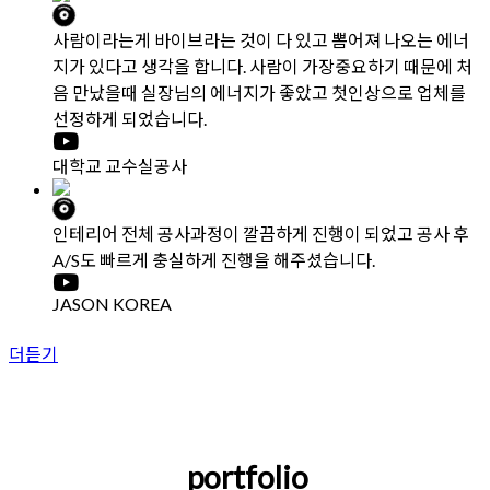
하는 행위
7. 기타 불법적이거나 부당한 행위
“이용자”는 관계법령, 이 약관의 규정, 이용안내 및 “콘텐츠”와 관련
하여 공지한 주의사항, “916디자인”가 통지하는 사항 등을 준수하
여야 하며, 기타 “916디자인”의 업무에 방해되는 행위를 하여서
는 안 됩니다.
“이용자”는 계약 시 세부견적서 내용을 꼼꼼히 확인 후 공사를 진행
해야 합니다.
제8조 [지적재산권 등의 귀속]
① “916디자인”가 작성한 저작물에 대한 저작권 기타 지적재산권
은 인테리어공사 디자인 제휴업체와 “916디자인”에 귀속합니다.
② “916디자인”가 제공하는 서비스 중 제휴계약에 의해 제공되
는 저작물에 대한 저작권 기타 지적재산권은 해당 인테리어업체 디
자인업체 916디자인에 귀속합니다.
③ “이용자”는 “916디자인”이 제공하는 서비스를 이용함으로써 얻
은 정보 중 “916디자인” 또는 “인테리어업체”에 지적재산권이 귀속
된 정보를 “916디자인” 또는 “인테리어업체”의 사전승낙 없이 복
제, 전송, 출판, 배포, 방송 기타 방법에 의하여 영리목적으로 이용하