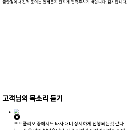
③ 이 약관에서 정하지 아니한 사항과 이 약관의 해석에 관하여
는 개별약관이 있는 경우 그에 따릅니다.
제2장 총칙
제5조 [“인테리어 제휴업체”의 공사책임 의무]
인테리어 중개플랫폼 916디자인과 업무계약이 되어있는 인테리어
디자인 ,공사업체는 최초 3D디자인설계 / 현장미팅진행 / 인테리어
영업 과정중 공사체결 시 인테리어 중개 플랫폼 “916디자인”과 제
휴업체의 업무관계 및 인테리어 공사책임 부분에 대하여 설명 및 고
지를 해야 합니다. 고지없이 혹은 잘못된 전달사항 으로 인하여 인
테리어 제휴업체와 소비자(고객) 간의 분쟁 및 민.형사상에 관한 책
임은 인테리어공사 디자인 제휴업체에 책임이 있습니다. 인테리어
공사계약체결건에 대하여 인테리어 견적 및 공사과정에서 발생하
는 오시공, 미시공, 부실시공(하자), 인테리어 제휴업체의 과실 귀책
사유에 의한 공사대금환불 등과 관련하여 발생하는 민원 및 각종 법
률상 분쟁 민.형사상에 관한 모든 책임은 인테리어공사 디자인 제휴
업체에게 있습니다.