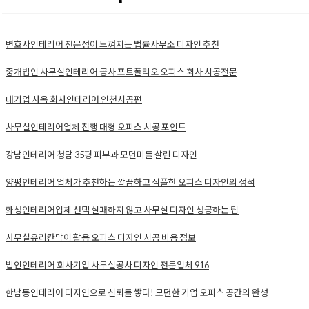
거나 제3자에게 이용하게 하여서는 안 됩니다. 저작권위반 사실이
확인되거나 이를 무단도용시 민형사상의 책임을 질 수 있습니다.
‘이용자’는 사전 서면동의 없이 “916디자인”나 인테리어 업체의 지
식재산권을 출원하거나 권리화 해서도 안 됩니다.
제9조 [면책조항]
① “916디자인”은 천재지변 또는 이에 준하는 불가항력으로 인하
여 “인테리어견적서비스”를 제공할 수 없는 경우에는 “인테리어견
적서비스”제공에 관한 책임이 면제됩니다.
② “916디자인”은 “이용자”의 귀책사유로 인한 “인테리어견적서
비스”이용의 장애에 대하여는 책임을 지지 않습니다.
③ “916디자인”은 “이용자”가 “인테리어견적서비스”와 관련하
여 게재한 정보, 자료, 사실의 신뢰도, 정확성 등의 내용에 관하여
는 책임을 지지 않습니다.
④ “916디자인”은 “이용자”와 “인테리어 공사 디자인 제휴업체” 간
에 또는 “이용자”와 제3자 간에 “인테리어견적서비스”를 매개로 하
여 발생한 분쟁 및 민,형사상의 법률 책임을 지지 않습니다.