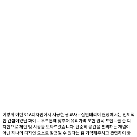
사현장방문 서비스 및 인테리어공사 계약체결을 진행하는 당사자
를 말합니다.
제3조 [약관의 효력]
① “916디자인”은 필요한 경우 “인테리어견적서비스”의 이용에 대
하여 개별약관 또는 운영원칙, 이용안내(이하 개별약관)를 설정
할 수 있으며, 이 약관과 개별약관의 내용이 상충되는 경우에는 해
당 “인테리어견적서비스”에 적용되는 개별약관이 우선 적용됩니
다.
② 개별약관에서 정하지 아니한 사항에 대하여는 이 약관의 각 조
건이 적용될 수 있는 사항인 경우에 이 약관이 공통적 또는 보충적
으로 적용됩니다.
제4조 [ 약관의 게시 및 해석 ]
① “916디자인”은 약관을 웹사이트 초기화면에 게시하여 “이용
자”가 그 전부를 인쇄할 수 있고 거래과정에서 이 약관의 내용을 확
인할 수 있도록 조치 합니다.
② “916디자인”은 “이용자”가 “916디자인”과 이 약관의 내용에 관
하여 질의 및 응답할 수 있도록 합니다.