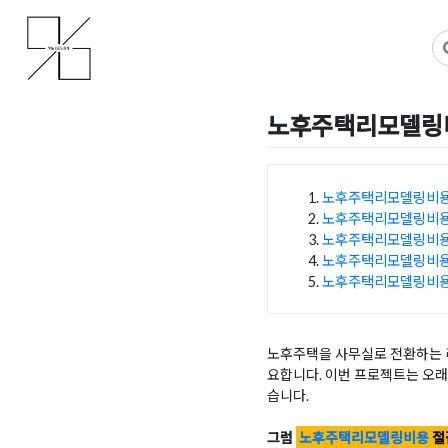
Skip
사무실인테리어 디자인 공사 비용견적 플랫폼
사무실인테리어 916
to
content
노후주택리모델링비
Posted on
2025년 10월 2
노후주택리모델링비용
노후주택리모델링비용
목차
노후주택리모델링비용
노후주택리모델링비용
노후주택리모델링비용
노후주택을 사무실로 전환하는 리
요합니다. 이번 프로젝트는 오래
습니다.
그럼
노후주택리모델링비용
절