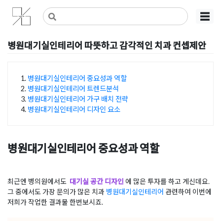
Skip
사무실인테리어 디자인 공사 비용견적 플랫폼
사무실인테리어 916
☰
to
content
병원대기실인테리어 따뜻하고 감각적인 치과 컨셉제안
Posted on
2025년 6월 13일
by
혜은 장
병원대기실인테리어 중요성과 역할
병원대기실인테리어 트렌드분석
목차
병원대기실인테리어 가구 배치 전략
병원대기실인테리어 디자인 요소
병원대기실인테리어 중요성과 역할
최근엔 병의원에서도
대기실 공간 디자인
에 많은 투자를 하고 계신데요.
그 중에서도 가장 문의가 많은 치과
병원대기실인테리어
관련하여 이번에
저희가 작업한 결과물 한번보시죠.