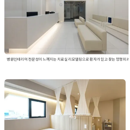
디자인
Posted on
2025년 5월 9일
by
강
병원인테리어 전문성이 느껴지는 치료실 리모델링으로 환자가 믿고 찾는 정형외과
Posted in
병원인테리어
Tagged
병원디자인
,
병원리모델링
,
병원
어
,
병원인테리어디자인
,
정형외과디자인
,
정형외과리모델링
,
정형
테리어
,
정형외과인테리어디자인
,
치료실리모델링
병원인테리어 내원 환자와 의료진 모
두 만족하는 피부과 피부관리실 공간
설계