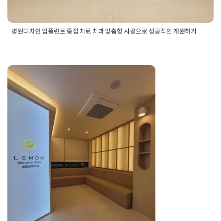
병원디자인 임플란트 중점 치료 치과 맞춤형 시공으로 성공적인 개원하기
Posted in
병원인테리어
Tagged
개원디자인
,
개원인테리어
,
개
원인테리어디자인
,
병원개원디자인
,
병원개원인테리어
,
병원디
자인
,
병원인테리어
,
임플란트중점치료치과디자인
,
임플란트중
점치료치과인테리어
,
임플란트치과디자인
,
임플란트치과인테리
어
,
치과개원디자인
,
치과개원인테리어
,
치과디자인
,
치과맞춤형
평택병원인테리어 안정감이
디자인
,
치과맞춤형인테리어
,
치과인테리어
느껴지는 산부인과 디자인설
계
Posted on
2024년 3월 23일
by
DOPAMIN