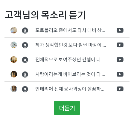
Posted in
병원인테리어
Tagged
병원인테리어
,
병원인테리어비용
,
글
피부과인테리어 광주 선운
병원인테리어 업체가 제안
고객님의 목소리 듣기
병원인테리어시공
,
정형외과시공
,
정형외과인테리어
,
정형외과인
지구 내과 의원 확장이전 공
하는 심플하고 간결한 내과
테리어비용
,
정형외과인테리어시공
,
합리적인병원인테리어
,
합리
탐
사
디자인
적인정형외과인테리어
포트폴리오 중에서도 타사 대비 상세하게 진행되는것 같다는 느낌을 많이 받았습니다. 시공 기반과 디자인기반의 인테리어 회사의 차이점을 알게되었는데 인테리어 디자인 기반의 회사와의 컨텍이 굉장히 만족스러웠습니다.
색
제가 생각했던것 보다 훨씬 마감이 멋있게 잘 나왔습니다. 바닥 이라던지 벽지색상 그리고 통유리로 추천 해주신것도 참 좋았습니다. 916의 노하우를 잘 살려서 공사는 잘 마무리 된것 같습니다.
전체적으로 보여주셨던 컨셉이 너무 마음에 들었고 실장님께서 개인적으로 만족감 있는 공사를 하고 있다는 느낌이 좋았습니다.
사람이라는게 바이브라는 것이 다 있고 뽐어져 나오는 에너지가 있다고 생각을 합니다. 사람이 가장중요하기 때문에 처음 만났을때 실장님의 에너지가 좋았고 첫인상으로 업체를 선정하게 되었습니다.
인테리어 전체 공사과정이 깔끔하게 진행이 되었고 공사 후 A/S도 빠르게 충실하게 진행을 해주셨습니다.
더듣기