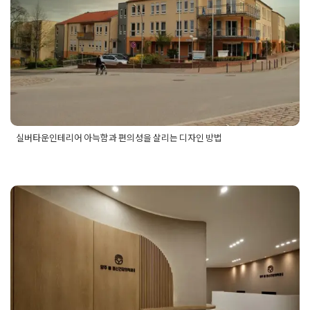
Posted on
2025년 7월 23일
by
선영 진
실버타운인테리어 아늑함과 편의성을 살리는 디자인 방법
Posted in
병원인테리어
Tagged
실버타운디자인
,
실버타운디자
인방법
,
실버타운인테리어
,
실버타운인테리어디자인
,
실버타운
인테리어방법
,
아늑한실버타운디자인
,
아늑한실버타운인테리
어
,
편의성을살린실버타운디자인
,
편의성을살린실버타운인테리
어
병원인테리어전문 양주 정신건강의
학과의원 디자인 레이아웃 제안
Posted on
2024년 7월 7일
by
DOPAMIN