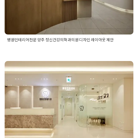
병원인테리어전문 양주 정신건강의학과의원 디자인 레이아웃 제안
Posted in
병원인테리어
Tagged
병원디자인
,
병원인테리어업체
,
병원인테리어전문
,
병원인테리어회사
,
병원전문인테리어
,
양주
인테리어
,
양주인테리어업체
,
의원인테리어
,
정신건강의학과인
테리어
,
정신과의원인테리어
,
정신과인테리어
,
정신의학과인테
리어
병원디자인 임플란트 중점 치료 치과
맞춤형 시공으로 성공적인 개원하기
Posted on
2025년 9월 11일
by
강