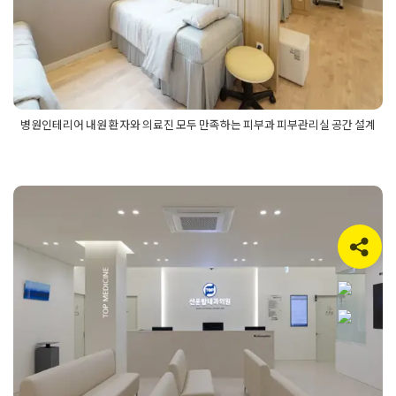
Posted on
2025년 5월 9일
by
강
병원인테리어 내원 환자와 의료진 모두 만족하는 피부과 피부관리실 공간 설계
Posted in
병원인테리어
Tagged
병원공간설계
,
병원인테리어
,
병원인테리어디자인
,
피부과공간설계
,
피부과인테리어
,
피부과
인테리어디자인
,
피부관리실공간설계
,
피부관리실인테리어
,
피
부관리실인테리어디자인
내과인테리어 가장 인기있는 세가지
병원디자인 컨셉 실제 시공 사례 모음
Posted on
2025년 6월 12일
by
강