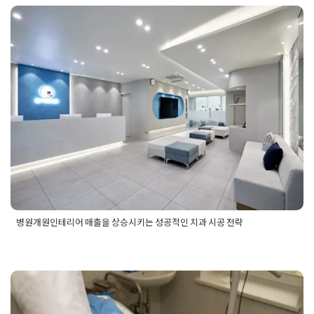
병원맞춤시공
,
치과병원맞춤시공업체
,
치과병원인테리어
,
치과
병원인테리어공사
,
치과병원인테리어디자인
,
치과병원인테리어
업체
,
치과병원포트폴리오
병원개원인테리어 매출을 상승시키
는 성공적인 치과 시공 전략
Posted on
2025년 7월 18일
by
선영 진
병원개원인테리어 매출을 상승시키는 성공적인 치과 시공 전략
Posted in
병원인테리어
Tagged
병원개원시공전략
,
병원개원인
테리어
,
병원개원인테리어시공
,
병원개원인테리어전략
,
치과병
원개원시공전략
,
치과병원개원인테리어
,
치과병원인테리어시
공
,
치과병원인테리어전략