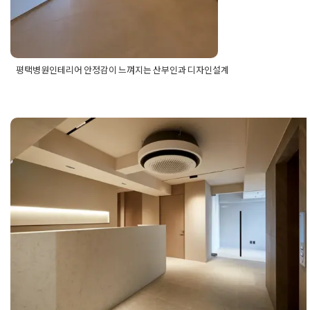
평택병원인테리어 안정감이 느껴지는 산부인과 디자인설계
Posted in
병원인테리어
Tagged
병원인테리어
,
병
원인테리어업체
,
산부인과인테리어
,
산부인과인
테리어공사
,
산부인과인테리어업체
,
평택병원공
사
,
평택병원시공업체
,
평택병원인테리어
,
평택병
원인테리어업체
병원인테리어공사 고급스러운 피부과
자인으로 고객의 재방문율을 높일 수 
습니다
Posted on
2025년 1월 17일
by
미경 소