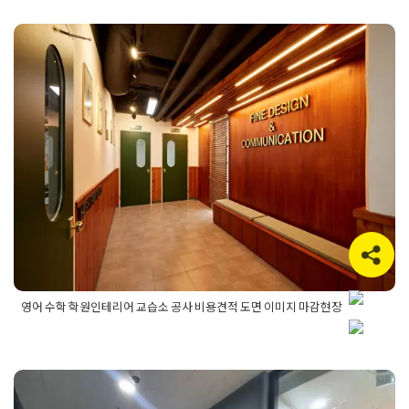
어업체
,
국어학원인테리어
,
논술학원인테리어
,
아카데미인테리
어
,
토론학원인테리어
,
학원인테리어
,
학원인테리어비용
,
학원인
테리어업체
,
학원인테리어잘하는곳
,
학원인테리어전문업체
영어 수학 학원인테리어 교습소 공사
비용견적 도면 이미지 마감현장
Posted on
2024년 1월 3일
by
DOPAMIN
영어 수학 학원인테리어 교습소 공사 비용견적 도면 이미지 마감현장
Posted in
Academy
Tagged
교습소인테리어
,
수학학원인테리
어
,
학원공사
,
학원디자인
,
학원인테리어
,
학원인테리어견적
,
학
원인테리어공사
,
학원인테리어디자인공사
,
학원인테리어비용