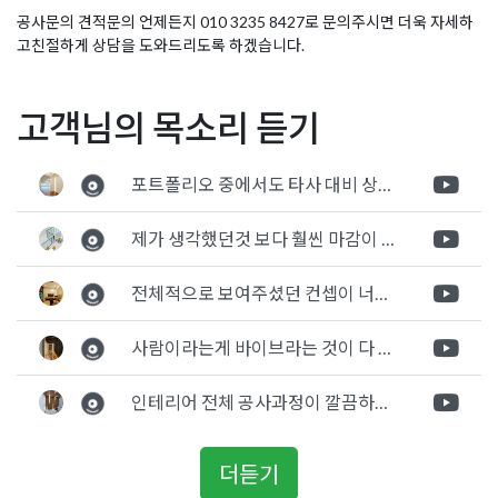
공사문의 견적문의 언제든지 010 3235 8427로 문의주시면 더욱 자세하
고친절하게 상담을 도와드리도록 하겠습니다.
Posted in
Academy
Tagged
교습소개원
,
교습소공사
,
교습소디자
글
사무실인테리어디자인 확실
광명지식산업센터 사무실인
고객님의 목소리 듣기
인
,
교습소인테리어
,
교습소인테리어디자인
,
교습소인테리어비용
,
한 브랜딩 효과
테리어 3D 디자인 제안부터
교습소인테리어업체
,
교습소창업
,
상가교습소인테리어
,
상가학원
탐
시공까지
인테리어
,
소평학원인테리어
,
소형교습소인테리어
,
수학학원인테
포트폴리오 중에서도 타사 대비 상세하게 진행되는것 같다는 느낌을 많이 받았습니다. 시공 기반과 디자인기반의 인테리어 회사의 차이점을 알게되었는데 인테리어 디자인 기반의 회사와의 컨텍이 굉장히 만족스러웠습니다.
색
리어
,
학원개원
,
학원공사
,
학원디자인
,
학원아이소
,
학원인테리어
,
학원인테리어공사
,
학원인테리어디자인
,
학원인테리어업체
,
학원
제가 생각했던것 보다 훨씬 마감이 멋있게 잘 나왔습니다. 바닥 이라던지 벽지색상 그리고 통유리로 추천 해주신것도 참 좋았습니다. 916의 노하우를 잘 살려서 공사는 잘 마무리 된것 같습니다.
전문인테리어
,
학원창업
전체적으로 보여주셨던 컨셉이 너무 마음에 들었고 실장님께서 개인적으로 만족감 있는 공사를 하고 있다는 느낌이 좋았습니다.
사람이라는게 바이브라는 것이 다 있고 뽐어져 나오는 에너지가 있다고 생각을 합니다. 사람이 가장중요하기 때문에 처음 만났을때 실장님의 에너지가 좋았고 첫인상으로 업체를 선정하게 되었습니다.
인테리어 전체 공사과정이 깔끔하게 진행이 되었고 공사 후 A/S도 빠르게 충실하게 진행을 해주셨습니다.
더듣기