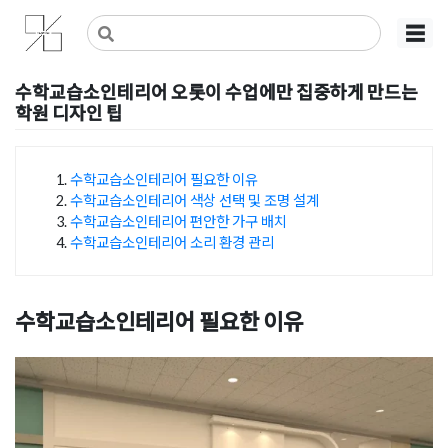
Skip
사무실인테리어 디자인 공사 비용견적 플랫폼
사무실인테리어 916
☰
to
content
수학교습소인테리어 오롯이 수업에만 집중하게 만드는
학원 디자인 팁
Posted on
2025년 12월 31일
by
선영 진
수학교습소인테리어 필요한 이유
수학교습소인테리어 색상 선택 및 조명 설계
목차
수학교습소인테리어 편안한 가구 배치
수학교습소인테리어 소리 환경 관리
수학교습소인테리어 필요한 이유