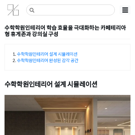
Skip
사무실인테리어 디자인 공사 비용견적 플랫폼
사무실인테리어 916
☰
to
content
수학학원인테리어 학습 효율을 극대화하는 카페테리아
형 휴게존과 강의실 구성
Posted on
2026년 5월 11일
by
강
수학학원인테리어 설계 시뮬레이션
수학학원인테리어 완성된 감각 공간
목차
수학학원인테리어 설계 시뮬레이션