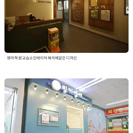
Posted on
2020년 5월 29일
by
DOPAMIN
영어 학원 교습소인테리어 북카페같은 디자인
Posted in
Academy
Tagged
스터디카페학원
,
스터디카페학원인
테리어
,
영어학원인테리어
,
카페같은학원
,
카페학원
,
카페학원인
테리어
,
학원공사
,
학원공사견적
,
학원공사비용
,
학원디자인
,
학
원인테리어
유아 어린이 영어 교습소인테리어 10
평 20평 소형 작은 학원 예쁜디자인
Posted on
2022년 5월 19일
by
DOPAMIN