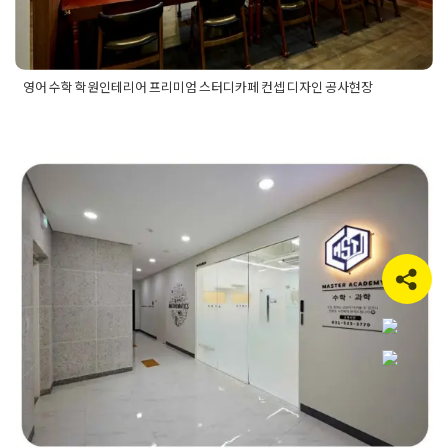
리어디자인
,
학원인테리어비용
,
학원인테리어업체
,
학원인테리
어전문업체
,
학원전문인테리어
,
학원컨셉
영어 수학 학원인테리어 프리미엄 스터디카페 컨셉 디자인 공사현장
Posted in
Academy
Tagged
교습소공사
,
교습소인테리어비용
,
수학학원인테리어비용
,
영어학원공사
,
영어학원인테리어
,
음악
학원인테리어비용
,
학원공사
남양주 덕소 수학 과학 학원인테리어
현장 누구나 흥미로운 학습공간
Posted on
2024년 4월 2일
by
DOPAMIN