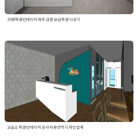
35평학원인테리어 파주 금릉 보습학원 시공기
Posted in
Academy
Tagged
30평대학원인테리어
,
30평학원인
테리어
,
35평학원인테리어
,
40평학원인테리어
,
보습학원디자인
,
보습학원인테리어
,
파주인테리어
,
파주인테리어업체
,
파주학원
인테리어
,
학원공사
,
학원디자인
,
학원인테리어디자인
,
학원인테
리어업체
,
학원인테리어전문
,
학원창업
,
학원창업인테리어
교습소 학원인테리어 공사 비용견적
디자인설계
Posted on
2019년 7월 9일
by
DOPAMIN
교습소 학원인테리어 공사 비용견적 디자인설계
Posted in
Academy
Tagged
교습소인테리어
,
학원공사
,
학원인