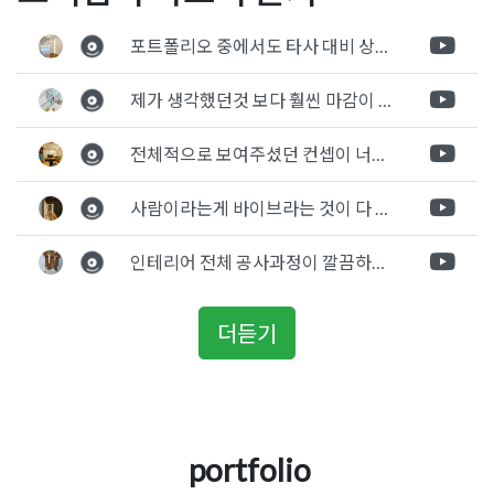
터 두앤캔하우스 영동테크
플렉스 광교 데시앙플렉스
비용
,
학원인테리어견적
,
학원인테리어공사
,
학원인테리어비용
탐
노타워 케이투코리아 사무
지식산업센터 기업 사무실
포트폴리오 중에서도 타사 대비 상세하게 진행되는것 같다는 느낌을 많이 받았습니다. 시공 기반과 디자인기반의 인테리어 회사의 차이점을 알게되었는데 인테리어 디자인 기반의 회사와의 컨텍이 굉장히 만족스러웠습니다.
색
실인테리어 상담실 공사현
인테리어 디자인 시공 전문
장
업체
제가 생각했던것 보다 훨씬 마감이 멋있게 잘 나왔습니다. 바닥 이라던지 벽지색상 그리고 통유리로 추천 해주신것도 참 좋았습니다. 916의 노하우를 잘 살려서 공사는 잘 마무리 된것 같습니다.
전체적으로 보여주셨던 컨셉이 너무 마음에 들었고 실장님께서 개인적으로 만족감 있는 공사를 하고 있다는 느낌이 좋았습니다.
사람이라는게 바이브라는 것이 다 있고 뽐어져 나오는 에너지가 있다고 생각을 합니다. 사람이 가장중요하기 때문에 처음 만났을때 실장님의 에너지가 좋았고 첫인상으로 업체를 선정하게 되었습니다.
인테리어 전체 공사과정이 깔끔하게 진행이 되었고 공사 후 A/S도 빠르게 충실하게 진행을 해주셨습니다.
더듣기
portfolio