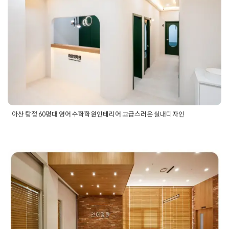
리어 고급스러운 실내디자인
Posted on
2023년 12월 6일
by
DOPAMIN
아산 탕정 60평대 영어 수학학원인테리어 고급스러운 실내디자인
Posted in
Academy
Tagged
60평대인테리어
,
60평학원인테리
어
,
교습소인테리어
,
사인물공사
,
사인물시공
,
사인물인테리어
,
수학교습소인테리어
,
수학학원인테리어
,
수학학원인테리어디자
인
,
수학학원컨셉
,
아산인테리어
,
아산인테리어업체
,
아산인테리
어잘하는곳
,
아산인테리어추천
,
아산학원인테리어
,
영어교습소
분당 수내동 논술국어 학원인테리어
인테리어
,
영어학원인테리어
,
영어학원인테리어디자인
,
영어학
원켄섭
,
인테리어견적
,
인테리어공사
,
인테리어디자인업체
,
인테
안정감을 주는 학원 디자인으로
리어디자인회사
,
인테리어레이아웃
,
인테리어비용
,
충남인테리
어
,
충남인테리어업체
,
탕정인테리어
,
탕정인테리어업체
,
탕정학