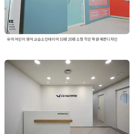
유아 어린이 영어 교습소인테리어 10평 20평 소형 작은 학원 예쁜디자인
Posted in
Academy
Tagged
교습소공사
,
교습소공사비용
,
교습
소인테리어
,
교습소인테리어비용
,
소형교습소인테리어
,
어린이
집인테리어
,
영어교습소인테리어
,
영어유치원인테리어
,
영어학
원인테리어
,
유치원인테리어
,
작은교습소인테리어
35평학원인테리어 파주 금릉 보습학
원 시공기
Posted on
2025년 5월 23일
by
DOPAMIN