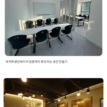
는 공간 만들기
Posted on
2022년 2월 4일
by
DOPAMIN
국어학원인테리어 집중력이 향상되는 공간 만들기
Posted in
Academy
Tagged
50평학원인테리어
,
60평학원인테
리어
,
70평학원인테리어
,
80평학원인테리어
,
90평학원인테리
어
,
교습소인테리어
,
국어학원인테리어
,
논술학원인테리어
,
대형
학원인테리어
,
미술학원인테리어
,
소형학원인테리어
,
수학학원
인테리어
,
아카데미인테리어
,
영어학원인테리어
,
입시학원인테
영어 학원 교습소인테리어 북카페같
리어
,
코딩학원인테리어
,
학원공사
,
학원리모델링
,
학원인테리어
,
학원인테리어업체
,
학원인테리어전문
,
학원전문인테리어
은 디자인