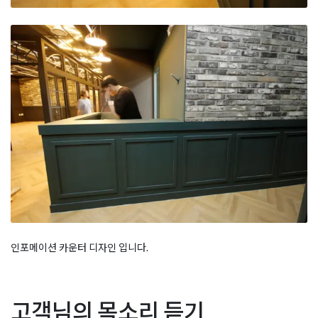
인포메이션 카운터 디자인 입니다.
Posted in
Academy
Tagged
국어학워공사
,
국어학원공사
,
수학학
글
성동구 성수동 지식산업센
수원 팩토리월드 영통 이노
고객님의 목소리 듣기
원공사
,
영어학원공사
,
영어학원인테리어
,
학원공사견적
,
학원공사