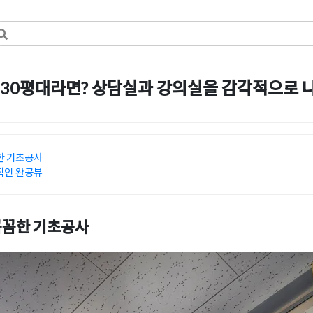
30평대라면? 상담실과 강의실을 감각적으로 
일
by
강
한 기초공사
적인 완공뷰
꼼꼼한 기초공사