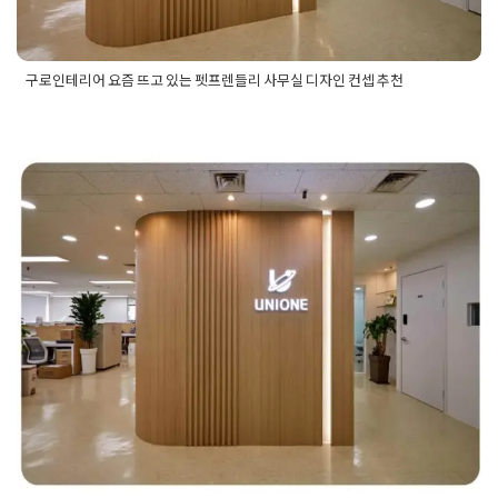
구로인테리어 요즘 뜨고 있는 펫프렌들리 사무실 디자인 컨셉 추천
Posted in
사무실인테리어
Tagged
구로사무실디자인
,
구로사무
실인테리어
,
구로인테리어
,
구로인테리어업체
,
펫프렌들리디자
인
,
펫프렌들리사무실인테리어
,
펫프렌들리인테리어
70평 공간을 활용한 여의도 회사인테
리어, 트렌드한 기업문화가 돋보이는
공간
Posted on
2023년 1월 16일
by
DOPAMIN