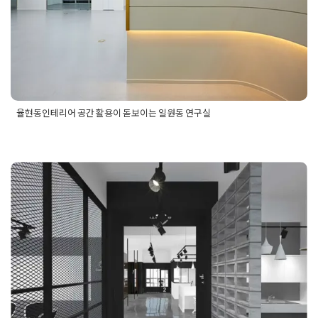
율현동인테리어 공간 활용이 돋보이는 일원동 연구실
Posted in
사무실인테리어
Tagged
공간활용
,
사무실공간활용
,
사무실공간활용인테리어
,
연구실인테리어추천
,
율원동인테리어
추천
,
율현동
,
율현동사무실
,
율현동사무실인테리어
,
율현동인테
리어
,
일원동
,
일원동사무실인테리어
,
일원동연구실
,
일원동인테
리어추천
송파 문정동 70평 사무실인테리어 회
사업체
Posted on
2019년 7월 4일
by
DOPAMIN