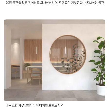
70평 공간을 활용한 여의도 회사인테리어, 트렌드한 기업문화가 돋보이는 공간
Posted in
사무실인테리어
Tagged
100평사무실인테리어
,
70평
사무실인테리어
,
80평사무실인테리어
,
기업사무실
,
기업인테리
어
,
당산사무실인테리어
,
당산인테리어
,
당산인테리어업체
,
대표
실인테리어
,
사무공간인테리어
,
사무시공사
,
사무실디자인
,
사무
실레이아웃
,
사무실인테리어
,
사무실인테리어견적
,
사무실인테
마곡 소형 사무실인테리어 디자인 포
리어비용
,
사옥사무실
,
사옥인테리어
,
업무공간인테리어
,
여의도
사무실인테리어
,
여의도인테리어
,
여의도인테리어업체
,
영등포
인트 가벽
사무실인테리어
,
영등포인테리어
,
영등포인테리어업체
,
오피스
인테리어
,
인테리어견적
,
인테리어비용
,
카페테리아인테리어
,
회
Posted on
2020년 5월 27일
by
DOPAMIN
사공사
,
회사사무실
,
회사인테리어
,
회의실인테리어
마곡 소형 사무실인테리어 디자인 포인트 가벽