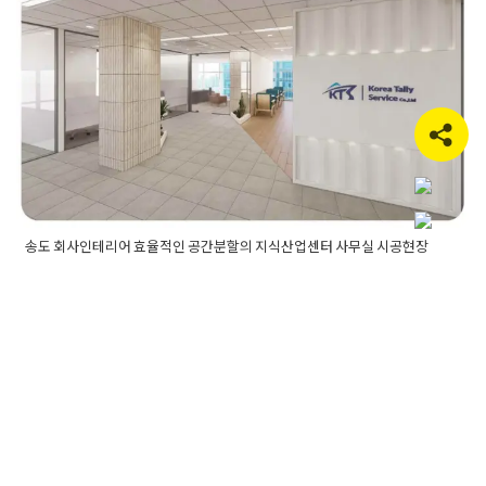
무실인테리어공사비용
,
사무실인테리어업체
,
오피스인테리어공
송도 회사인테리어 효율적인 공간분
사견적
,
오피스인테리어공사비용
할의 지식산업센터 사무실 시공현장
Posted on
2021년 1월 21일
by
DOPAMIN
송도 회사인테리어 효율적인 공간분할의 지식산업센터 사무실 시공현장
Posted in
사무실인테리어
Tagged
CEO룸인테리어
,
기업인테리
어
,
대표실인테리어
,
라운지인테리어
,
사무공간인테리어
,
사무실
인테리어
,
사무실인테리어견적
,
사무실인테리어비용
,
사무실전
문인테리어
,
사옥인테리어
,
송도사무실인테리어
,
송도인테리어
,
송도지식산업센터
,
송도지식산업센터인테리어
,
업무공간인테리
대표실인테리어 비즈니스에 중요한
어
,
오피스인테리어
,
인천사무실인테리어
,
인천인테리어
,
지식산
업센터사무실
,
지식산업센터사무실인테리어
,
지식산업센터인테
CEO룸 디자인 포트폴리오 사례
리어
,
지식산업센터회사
,
카페테리아인테리어
,
회사사무실인테
리어
,
회사사옥인테리어
,
회사인테리어
,
휴게공간인테리어