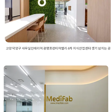
간으로
테리아인테리어
,
회사인테리어
,
회의실인테리어
,
휴게공간인테리
테리어
Posted on
2022년 6월 1일
by
DOPAMIN
고양 덕양구 사무실인테리어 광명프런티어밸리 6차 지식산업센터 생기 넘치는 공
Posted in
사무실인테리어
Tagged
50평사무실인테리어
,
60평사
테리어
,
70평사무실인테리어
,
고양사무실
,
고양사무실인테리어
,
고
피스인테리어
,
고양인테리어
,
고양지식산업센터
,
고양지식산업센
리어
,
광명프론티어밸리
,
광명프론티어밸리6차
,
광명프론티어밸리
테리어
,
광명프론티어밸리인테리어
,
대표실인테리어
,
사무공간인
율현동인테리어 공간 활용이 돋보이
사무실인테리어
,
사무실인테리어견적
,
사무실인테리어비용
,
사옥
어
,
업무공간인테리어
,
오피스인테리어견적
,
오피스인테리어비용
,
는 일원동 연구실
리어사무실
,
인테리어회사
,
지식산업센터인테리어
,
카페테리아인
회사인테리어
,
회의실인테리어
Posted on
2024년 10월 30일
by
DOPAMIN