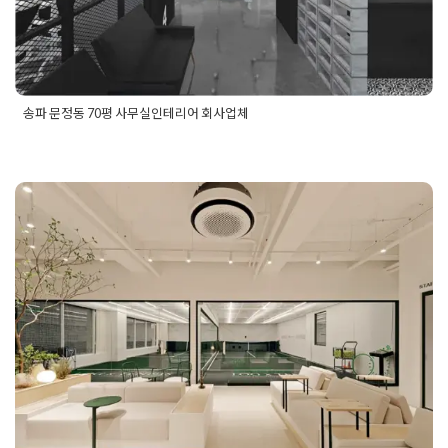
송파 문정동 70평 사무실인테리어 회사업체
Posted in
사무실인테리어
Tagged
100평사무실인테리어
,
office
,
officedesign
,
officedesigner
,
officeinterior
,
가산동인테
리어
,
가산디지털단지인테리어
,
강사구사무실인테리어
,
고급사
무실인테리어
,
공장사무실인테리어
,
공장인테리어
,
대형사무실
인테리어
,
문정동인테리어
,
법무법인사무실인테리어
,
사무공간
자연과 공존하는 운동시설 공간 포트
인테리어
,
사무실레이아웃
,
사무실리모델링업체
,
사무실인테리
어
,
사무실인테리어업체
,
사무실인테리어전문
,
사무실인테리어
폴리오
회사
,
사무실전문인테리어
,
사옥리모델링
,
송파사무실인테리어
,
송파인테리어
,
여행사인테리어
,
연구소인테리어
,
예쁜사무실인
Posted on
2023년 12월 8일
by
DOPAMIN
테리어
,
오피스인테리어
,
작은사무실인테리어
,
하남사무실인테
리어
,
하남인테리어
,
회사인테리어