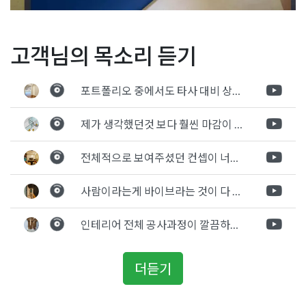
Posted in
사무실인테리어
Tagged
동탄사무실인테리어
,
사무실공
글
소형 매장인테리어 작은 사
소형작은 오피스 회사인테
고객님의 목소리 듣기
사
,
사무실디자인
,
사무실입구인테리어
,
소형사무실인테리어
,
아파
무실공간 추천디자인
리어 사무실공사 디자인 컨
트형공장인테리어
,
용인사무실인테리어
,
작은사무실인테리어
탐
셉제안
포트폴리오 중에서도 타사 대비 상세하게 진행되는것 같다는 느낌을 많이 받았습니다. 시공 기반과 디자인기반의 인테리어 회사의 차이점을 알게되었는데 인테리어 디자인 기반의 회사와의 컨텍이 굉장히 만족스러웠습니다.
색
제가 생각했던것 보다 훨씬 마감이 멋있게 잘 나왔습니다. 바닥 이라던지 벽지색상 그리고 통유리로 추천 해주신것도 참 좋았습니다. 916의 노하우를 잘 살려서 공사는 잘 마무리 된것 같습니다.
전체적으로 보여주셨던 컨셉이 너무 마음에 들었고 실장님께서 개인적으로 만족감 있는 공사를 하고 있다는 느낌이 좋았습니다.
사람이라는게 바이브라는 것이 다 있고 뽐어져 나오는 에너지가 있다고 생각을 합니다. 사람이 가장중요하기 때문에 처음 만났을때 실장님의 에너지가 좋았고 첫인상으로 업체를 선정하게 되었습니다.
인테리어 전체 공사과정이 깔끔하게 진행이 되었고 공사 후 A/S도 빠르게 충실하게 진행을 해주셨습니다.
더듣기