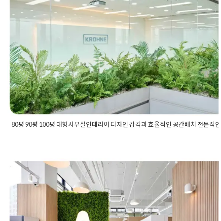
80평 90평 100평 대형사무실인테리
인테리어철거
,
원상복구견적
,
원상복구기준
,
원상복구비용
,
원상복
구전문
,
인테리어원상복구
,
천장원상복구
,
철거공사
,
철거전문업체
,
인 감각과 효율적인 공간배치 전문적인
프리미엄오피스철거
,
프리미엄철거
업체에게
Posted on
2021년 8월 1일
by
DOPAMIN
80평 90평 100평 대형사무실인테리어 디자인 감각과 효율적인 공간배치 전문적
Posted in
사무실인테리어
Tagged
100평사무실인테리어
,
150평
어
,
80평사무실인테리어
,
90평사무실인테리어
,
기업인테리어
,
대
로비인테리어
,
미팅룸인테리어
,
사무실공사
,
사무실디자인
,
사무실
무실로비
,
사무실로비인테리어
,
사무실리모델링
,
사무실아트월
,
사
어
,
사무실인테리어견적
,
사무실인테리어비용
,
사무실인테리어업
고양 덕양구 사무실인테리어 광명프
테리어전문업체
,
사무실입구
,
사무실입구인테리어
,
사무실전문인
실컨셉
,
사무실휴게실
,
사옥인테리어
,
사장실인테리어
,
오피스인테
어밸리 6차 지식산업센터 생기 넘치는
어견적
,
인테리어비용
,
인테리어전문업체
,
인테리어회사
,
임원실인