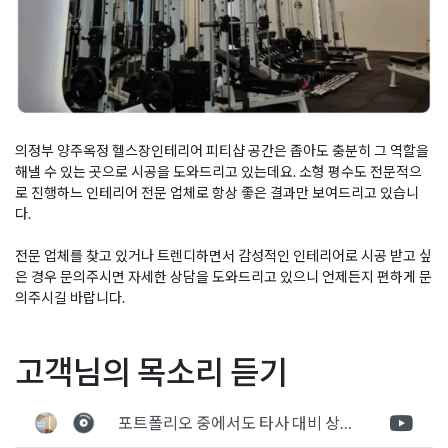
의정부 양주옥정 헬스장인테리어 피티샵 공간은 좁아도 충분히 그 역할을
해낼 수 있는 곳으로 시공을 도와드리고 있는데요. 소형 평수도 전문적으
로 진행하느 인테리어 전문 업체로 항상 좋은 결과만 보여드리고 있습니
다.
전문 업체를 찾고 있거나 트렌디하면서 감성적인 인테리어로 시공 받고 싶
은 경우 문의주시면 자세한 상담을 도와드리고 있으니 언제든지 편하게 문
의주시길 바랍니다.
Posted in
Fitness
Tagged
30평피티샵인테리어
,
30평헬스장인테
글
화성 헬스장인테리어 차분
창고형 자동차 썬팅샵인테
고객님의 목소리 듣기
리어
,
pt샵인테리어
,
개인PT샵인테리어
,
개인피티샵인테리어
,
소
하면서 세련된 분위기의 상
리어 3D 디자인제안
형피티샵인테리어
,
소형헬스장인테리어
,
양주신도시인테리어
,
양
탐
가 시공완료 현장
주신도시헬스장인테리어
,
양주옥정인테리어
,
양주옥정피티샵인테
포트폴리오 중에서도 타사 대비 상세하게 진행되는것 같다는 느낌을 많이 받았습니다. 시공 기반과 디자인기반의 인테리어 회사의 차이점을 알게되었는데 인테리어 디자인 기반의 회사와의 컨텍이 굉장히 만족스러웠습니다.
색
리어
,
양주옥정헬스장인테리어
,
양주인테리어
,
양주피티샵인테리