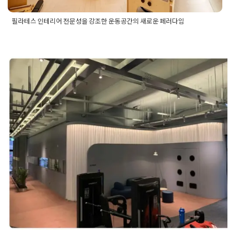
필라테스 인테리어 전문성을 강조한 운동공간의 새로운 페러다임
Posted in
Fitness
Tagged
상가인테리어
,
운동공간인테리어
,
필
라테스
,
필라테스업체
,
필라테스인테리어
,
필라테스인테리어공
사
,
필라테스인테리어시공
,
필라테스인테리어업체
,
필라테스인
테리어전문업체
성남 분당 헬스장 필라테스 피트니스
터 인테리어 1산뜻한 디자인의 150평
형공간
Posted on
2021년 1월 5일
by
DOPAMIN