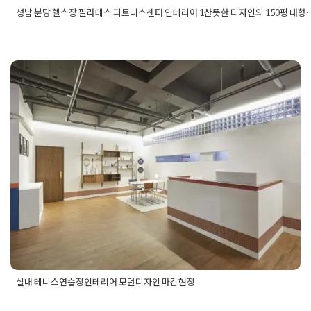
성남 분당 헬스장 필라테스 피트니스센터 인테리어 1산뜻한 디자인의 150평 대형
Posted in
Fitness
Tagged
150평피티샵인테리어
,
150평필라테스
리어
,
150평헬스장인테리어
,
분당상가인테리어
,
분당인테리어
,
분
라테스인테리어
,
분당헬스장인테리어
,
성남상가인테리어
,
성남인
어
,
성남필라테스인테리어
,
성남헬스장인테리어
,
피트니스인테리
피티샵인테리어
,
헬스장150평인테리어
,
헬스장인테리어
실내 테니스연습장인테리어 모던디
자인 마감현장
Posted on
2020년 4월 8일
by
DOPAMIN
실내 테니스연습장인테리어 모던디자인 마감현장
Posted in
Fitness
Tagged
실내테스장인테리어
,
테니스장인테리