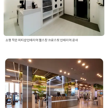
Posted on
2020년 1월 5일
by
DOPAMIN
소형 작은 피티샵인테리어 헬스장 크로스핏 인테리어 공사
Posted in
Fitness
Tagged
소형피티샵공사
,
소형피티샵인테리
어
,
소형헬스장공사
,
소형헬스장인테리어
,
소형휘트니스인테리
어
,
작은헬스장인테리어
,
크로스핏인테리어
200평 헬스장인테리어 대형 피트니
스센터 시공은 경험많은 916디자인
에서
Posted on
2023년 5월 4일
by
DOPAMIN