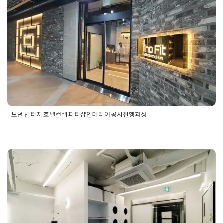
모던 빈티지 호텔컨셉 피티샵인테리
어 공사진행과정
Posted on
2020년 2월 18일
by
DOPAMIN
모던 빈티지 호텔컨셉 피티샵인테리어 공사진행과정
Posted in
Fitness
Tagged
골드사무실
,
골드사무실인테리어
,
금
속디자인사무실
,
금속포인트사무실
,
사무실디자인
,
사무실디자
인컨셉
,
사무실채널간판
,
소형사무실공사
,
소형사무실인테리어
,
소형피티샵인테리어
,
웨인스코팅디자인
,
웨인스코팅사무실디자
인
,
후광채널
소형 작은 피티샵인테리어 헬스장 크
로스핏 인테리어 공사