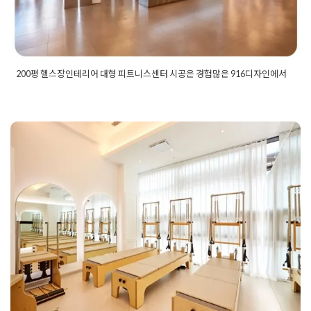
200평 헬스장인테리어 대형 피트니스센터 시공은 경험많은 916디자인에서
Posted in
Fitness
Tagged
200평헬스장
,
200평헬스장인테리어
,
PT샵시공
,
pt샵인테리어
,
pt샵인테리어비용
,
PT샵인테리어업
체
,
PT샵창업
,
대형PT샵인테리어
,
대형피트니스인테리어
,
대형
피티샵인테링
,
대형헬스장인테리어
,
락커룸인테리어
,
리셉션인
테리어
,
샤워실인테리어
,
탈의실인테리어
,
피트니스인테리어
,
피
필라테스 인테리어 전문성을 강조한
트니스인테리어견적
,
피트니스인테리어비용
,
피티샵시공
,
피티
샵인테리어
,
피티샵창업
,
헬스장3D디자인
,
헬스장공사
,
헬스장
운동공간의 새로운 페러다임
디자인
,
헬스장라커룸
,
헬스장락커룸
,
헬스장리셉션
,
헬스장샤워
실
,
헬스장시공
,
헬스장인테리어
,
헬스장인테리어견적
,
헬스장인
Posted on
2025년 6월 25일
by
희을 윤
테리어디자인
,
헬스장인테리어업체
,
헬스장전문인테리어
,
헬스
장창업
,
헬스장컨셉
,
헬스장탈의실
,
헬스장휴게실
,
휘트니스인테
리어