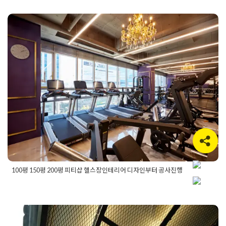
어
,
피티샵공사
100평 150평 200평 피티샵 헬스장
인테리어 디자인부터 공사진행
Posted on
2021년 11월 5일
by
DOPAMIN
100평 150평 200평 피티샵 헬스장인테리어 디자인부터 공사진행
Posted in
Fitness
Tagged
100평피티샵인테리어
,
100평헬스장
인테리어
,
100평헬스클럽인테리어
,
100평휘트니스인테리어
,
150평피티샵인테리어
,
150평헬스장인테리어
,
200평피티샵인
테리어
,
200평헬스장인테리어
,
300평헬스장인테리어
,
pt샵
,
pt