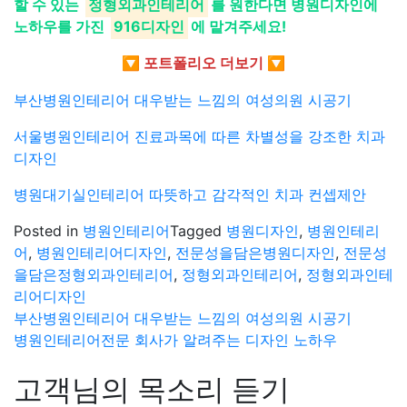
할 수 있는
정형외과인테리어
를 원한다면 병원디자인에
노하우를 가진
916디자인
에 맡겨주세요!
🔽 포트폴리오 더보기 🔽
부산병원인테리어 대우받는 느낌의 여성의원 시공기
서울병원인테리어 진료과목에 따른 차별성을 강조한 치과
디자인
병원대기실인테리어 따뜻하고 감각적인 치과 컨셉제안
Posted in
병원인테리어
Tagged
병원디자인
,
병원인테리
어
,
병원인테리어디자인
,
전문성을담은병원디자인
,
전문성
을담은정형외과인테리어
,
정형외과인테리어
,
정형외과인테
리어디자인
글
부산병원인테리어 대우받는 느낌의 여성의원 시공기
병원인테리어전문 회사가 알려주는 디자인 노하우
탐
고객님의 목소리 듣기
색