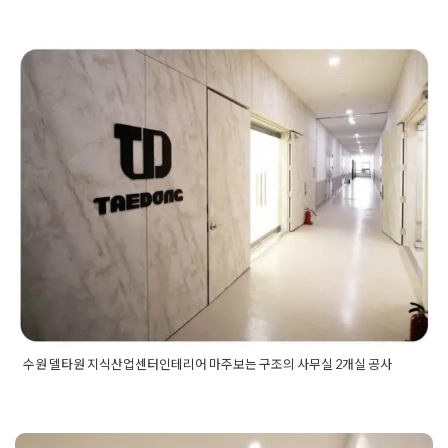
평사무실디자인
,
50평사무실인테리어
,
50평인테리어
,
대표실인
테리어
,
사무공간인테리어
,
사무실디자인
,
사무실시공업체
,
사무
실인테리어
,
사무실인테리어업체
,
오피스인테리어
,
회사인테리
어
,
휴게실인테리어
수원 델타원 지식산업센터인테리어
마주보는 구조의 사무실 2개실 공사
Posted on
2023년 2월 17일
by
DOPAMIN
수원 델타원 지식산업센터인테리어 마주보는 구조의 사무실 2개실 공사
Posted in
사무실인테리어
Tagged
델타원지식산업센터
,
사무실
디자인
,
사무실레이아웃
,
사무실인테리어
,
사무실인테리어견적
,
사무실인테리어공사
,
사무실인테리어비용
,
사무실인테리어업