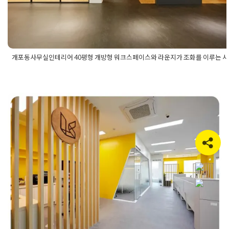
개포동사무실인테리어 40평형 개방형 워크스페이스와 라운지가 조화를 이루는 
Posted in
사무실인테리어
Tagged
40평대사무실인테리어
,
40평
리어
,
개방형사무실
,
개방형오피스
,
개포동사무실인테리어
,
개포동
라운디자인
,
사무실라운지
,
사무실인테리어
,
사옥형오피스
,
사옥형
오피스인테리어
,
워크스페이스디자인
과천 디테크타워 90평 사무실인테리
어 디자인 제안부터 시공완료까지
Posted on
2021년 12월 16일
by
DOPAMIN