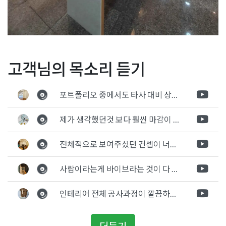
Posted in
사무실인테리어
Tagged
50평사무실인테리어
,
60평사
글
아트월 파사드 사무실인테
10평 15평 소형사무실인테
고객님의 목소리 듣기
무실인테리어
,
70평사무실인테리어
,
동탄사무실인테리어
,
사무실
리어 입구 디자인 연출제안
리어 강남서초 현장마감
3d
,
사무실공사
,
사무실기술자
,
사무실디자인
,
사무실레이아웃
,
사
탐
무실레이아웃디자인
,
사무실인테리어
,
사무실작업자
,
사무실카페
포트폴리오 중에서도 타사 대비 상세하게 진행되는것 같다는 느낌을 많이 받았습니다. 시공 기반과 디자인기반의 인테리어 회사의 차이점을 알게되었는데 인테리어 디자인 기반의 회사와의 컨텍이 굉장히 만족스러웠습니다.
색
테리아
,
서평택사무실인테리어
,
수원사무실인테리어
,
안산사무실
인테리어
,
안양사무실인테리어
,
영통사무실인테리어
,
오산사무실
제가 생각했던것 보다 훨씬 마감이 멋있게 잘 나왔습니다. 바닥 이라던지 벽지색상 그리고 통유리로 추천 해주신것도 참 좋았습니다. 916의 노하우를 잘 살려서 공사는 잘 마무리 된것 같습니다.
인테리어
,
오산인테리어
,
평택사무실공사
,
평택사무실인테리어
,
평
택인테리어
,
평택회사인테리어
,
향남사무실인테리어
,
화성사무실
전체적으로 보여주셨던 컨셉이 너무 마음에 들었고 실장님께서 개인적으로 만족감 있는 공사를 하고 있다는 느낌이 좋았습니다.
인테리어
,
화성인테리어
,
회사인테리어
사람이라는게 바이브라는 것이 다 있고 뽐어져 나오는 에너지가 있다고 생각을 합니다. 사람이 가장중요하기 때문에 처음 만났을때 실장님의 에너지가 좋았고 첫인상으로 업체를 선정하게 되었습니다.
인테리어 전체 공사과정이 깔끔하게 진행이 되었고 공사 후 A/S도 빠르게 충실하게 진행을 해주셨습니다.