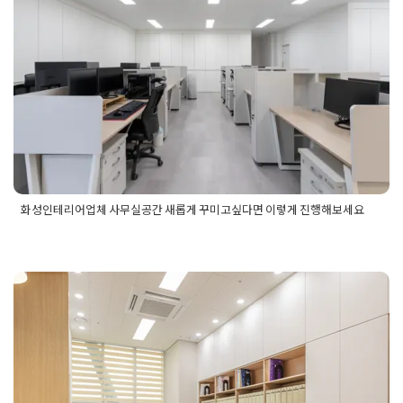
게 꾸미고싶다면 이렇게 진행해보세
요
Posted on
2024년 12월 2일
by
미경 소
화성인테리어업체 사무실공간 새롭게 꾸미고싶다면 이렇게 진행해보세요
Posted in
사무실인테리어
Tagged
사무실인테리어
,
사무실인테
리어시공
,
오피스리모델링견적
,
오피스인테리어시공
,
화성사무
실공사견적
,
화성사무실인테리어
,
화성사무실인테리어비용
,
화
성오피스인테리어
과천인테리어업체 심플함과 따뜻함
이 공존하는 두가지매력의 오피스시
공