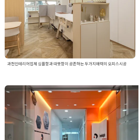
Posted on
2024년 10월 11일
by
DOPAMIN
과천인테리어업체 심플함과 따뜻함이 공존하는 두가지매력의 오피스시공
Posted in
사무실인테리어
Tagged
가벽공사인테리어
,
따뜻한감
성의사무실
,
사무실공사견적
,
사무실인테리어공사
,
사무실인테
리어비용
,
세무회계사무서인테리어
,
심플모던인테리어시공
,
오
피스인테리어시공
,
화이트우드톤사무실
,
회사인테리어
분당인테리어업체 맞춤형 사무실리모
링 브랜딩과 업무 효율을 고려한 디자
완성