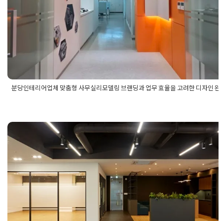
Posted on
2025년 11월 12일
by
강
분당인테리어업체 맞춤형 사무실리모델링 브랜딩과 업무 효율을 고려한 디자인 
Posted in
사무실인테리어
Tagged
맞춤형사무실리모델링
,
맞춤형
무실인테리어
,
분당리모델링업체
,
분당사무실리모델링
,
분당사무
리모델링업체
,
분당사무실인테리어
,
분당사무실인테리어업체
,
분
인테리어업체
,
브랜딩사무실리모델링
,
브랜딩사무실인테리어
,
사
실리모델링
,
사무실리모델링디자인
,
사무실리모델링업체
,
사무실
개포동사무실인테리어 40평형 개방형
테리어디자인
스페이스와 라운지가 조화를 이루는 
오피스
Posted on
2026년 5월 18일
by
선영 진