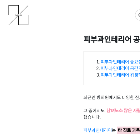
Skip
사무실인테리어 디자인 공사 비용견적 플랫폼
사무실인테리어 916
to
content
피부과인테리어 공
Posted on
2025년 9월 9일
피부과인테리어 중요
피부과인테리어 공간
목차
피부과인테리어 위생적
최근엔 병의원에서도 다양한 진료
그 중에서도
남녀노소 많은 사람
했습니다.
피부과인테리어
는
타 진료 과