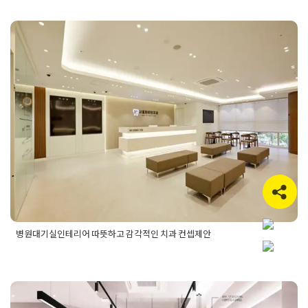
인테리어
,
간접조명인테리어
,
감성인테리어
,
고급피부과인테리
어
,
라운드인테리어
,
맞춤형병원설계
,
병원대기실인테리어
,
병원
디자인
,
병원라운드월
,
병원목공공사
,
병원브랜딩.
,
병원인테리
어
,
병원인포데스크
,
병원조명설계
,
상업공간인테리어
,
세련된병
병원대기실인테리어 따뜻하고 감각
원디자인
,
실패없는인테리어
,
우드앤화이트인테리어
,
의정부병
원인테리어
,
의정부인테리어
,
의정부피부과인테리어
,
인테리어
적인 치과 컨셉제안
브랜딩
,
인테리어시공사례
,
인테리어포트폴리오
,
피부과인테리
어
,
호텔급병원인테리어
Posted on
2025년 6월 13일
by
혜은 장
병원대기실인테리어 따뜻하고 감각적인 치과 컨셉제안
Posted in
병원인테리어
Tagged
병원대기실
,
병원대기실디자인
,
병원대기실인테리어
,
병원디자인추천
,
병원인테리어
,
치과대기
실디자인
,
치과대기실디자인추천
,
치과대기실인테리어
,
치과병
원대기실인테리어
,
치과병원인테리어
,
치과인테리어