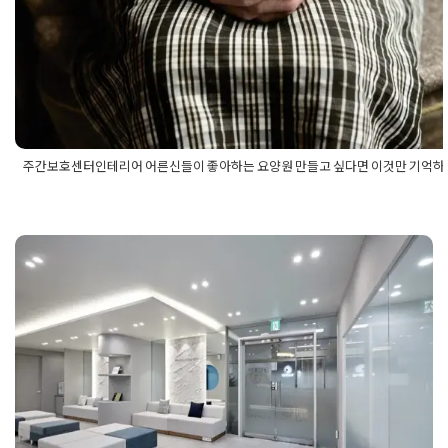
Posted on
2025년 7월 23일
by
강
주간보호센터인테리어 어른신들이 좋아하는 요양원 만들고 싶다면 이것만 기억
Posted in
병원인테리어
Tagged
어르신들이좋아하는요양원
,
어르
이좋아하는주간보호센터
,
요양원디자인
,
요양원인테리어
,
요양원
리어디자인
,
주간보호센터디자인
,
주간보호센터인테리어
,
주간보
터인테리어디자인
병원리모델링 설계 디자인 맞춤시공
에 따른 치과인테리어의 대변신
Posted on
2025년 6월 30일
by
희을 윤