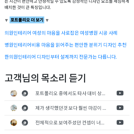
는 시간이 편안하고 안정적일 수 있도록 감성적인 디자인 요소를 세심하게
배치한 것이 큰 특징입니다.
🔽
포트폴리오 더 보기
🔽
의원인테리어 여성의 마음을 사로잡은 여성병원 시공 사례
병원인테리어비용 마음을 읽어주는 편안한 분위기 디자인 추천
한의원인테리어 디자인부터 설계까지 전문가는 다릅니다.
Posted in
병원인테리어
Tagged
병원인테리어
,
병원인테리어공사
,
글
상가인테리어 미용실 시공
동탄상가인테리어 외부 디
고객님의 목소리 듣기
병원인테리어디자인
,
병원인테리어시공
,
한방병원인테리어
,
한방
사례 3선, 세련미와 기능성
자인부터 남다른 약국 디자
병원인테리어공사
,
한방병원인테리어시공
,
한방병원인테리어업체
탐
의 조화 헤어샵디자인
인 분석하기
포트폴리오 중에서도 타사 대비 상세하게 진행되는것 같다는 느낌을 많이 받았습니다. 시공 기반과 디자인기반의 인테리어 회사의 차이점을 알게되었는데 인테리어 디자인 기반의 회사와의 컨텍이 굉장히 만족스러웠습니다.
색
제가 생각했던것 보다 훨씬 마감이 멋있게 잘 나왔습니다. 바닥 이라던지 벽지색상 그리고 통유리로 추천 해주신것도 참 좋았습니다. 916의 노하우를 잘 살려서 공사는 잘 마무리 된것 같습니다.
전체적으로 보여주셨던 컨셉이 너무 마음에 들었고 실장님께서 개인적으로 만족감 있는 공사를 하고 있다는 느낌이 좋았습니다.