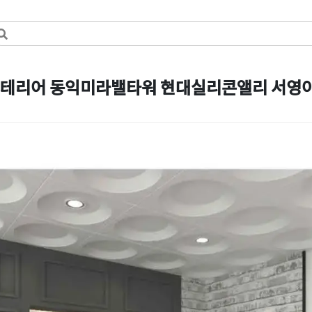
테리어 동익미라밸타워 현대실리콘앨리 서영
일
by
DOPAMIN