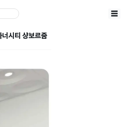
☰
아너시티 샹보르줌