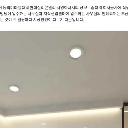
어 동익미라밸타워 현대실리콘앨리 서영아너시티 샹보르줌타워 회사공사에 적용
,빌딩에 입주하는 사무실과 지식산업센터에 입주하는 사무실의 인테리어는 조금 
는 것이 각 빌딩마다 시공환경이 다르기 때문입니다.