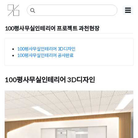
Skip
사무실인테리어 디자인 공사 비용견적 플랫폼
사무실인테리어 916
☰
to
content
100평사무실인테리어 프로젝트 과천현장
Posted on
2022년 10월 12일
by
DOPAMIN
100평사무실인테리어 3D디자인
100평사무실인테리어 공사완료
목차
100평사무실인테리어 3D디자인