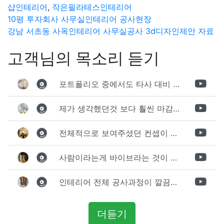
샵인테리어
,
작은필라테스인테리어
글
10평 투자회사 사무실인테리어 공사현장
강남 서초동 사옥인테리어 사무실공사 3d디자인제안 자료
탐
고객님의 목소리 듣기
색
포트폴리오 중에서도 타사 대비 상세하게 진행되는것 같다는 느낌을 많이 받았습니다. 시공 기반과 디자인기반의 인테리어 회사의 차이점을 알게되었는데 인테리어 디자인 기반의 회사와의 컨텍이 굉장히 만족스러웠습니다.
제가 생각했던것 보다 훨씬 마감이 멋있게 잘 나왔습니다. 바닥 이라던지 벽지색상 그리고 통유리로 추천 해주신것도 참 좋았습니다. 916의 노하우를 잘 살려서 공사는 잘 마무리 된것 같습니다.
전체적으로 보여주셨던 컨셉이 너무 마음에 들었고 실장님께서 개인적으로 만족감 있는 공사를 하고 있다는 느낌이 좋았습니다.
사람이라는게 바이브라는 것이 다 있고 뽐어져 나오는 에너지가 있다고 생각을 합니다. 사람이 가장중요하기 때문에 처음 만났을때 실장님의 에너지가 좋았고 첫인상으로 업체를 선정하게 되었습니다.
인테리어 전체 공사과정이 깔끔하게 진행이 되었고 공사 후 A/S도 빠르게 충실하게 진행을 해주셨습니다.
더듣기