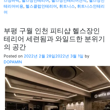
스장바닥
,
헬스장인테리어
,
헬스장인테리어견적
,
헬스장인
테리어비용
,
헬스클럽인테리어
,
휘트니스
,
휘트니스인테리
어
부평 구월 인천 피티샵 헬스장인
테리어 세련됨과 와일드한 분위기
의 공간
Posted on
2022년 2월 28일
2022년 3월 1일
by
DOPAMIN