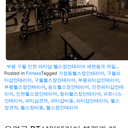
부평 구월 인천 피티샵 헬스장인테리어 세련됨과 와일드한 분위기의 공간
Posted in
Fitness
Tagged
가정동헬스장인테리어
,
구월피
티샵인테리어
,
구월헬스장인테리어
,
부평피티샵인테리어
,
부평헬스장인테리어
,
송도헬스장인테리어
,
인천피티샵인테
리어
,
인천헬스장인테리어
,
청라헬스장인테리어
,
피트니스
인테리어
,
피티샵견적
,
피티샵비용
,
피티샵인테리어
,
헬스
장견적
,
헬스장비용
,
헬스장인테리어