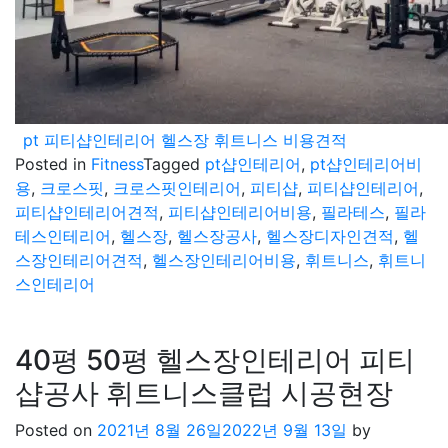
pt 피티샵인테리어 헬스장 휘트니스 비용견적
Posted in
Fitness
Tagged
pt샵인테리어
,
pt샵인테리어비
용
,
크로스핏
,
크로스핏인테리어
,
피티샵
,
피티샵인테리어
,
피티샵인테리어견적
,
피티샵인테리어비용
,
필라테스
,
필라
테스인테리어
,
헬스장
,
헬스장공사
,
헬스장디자인견적
,
헬
스장인테리어견적
,
헬스장인테리어비용
,
휘트니스
,
휘트니
스인테리어
40평 50평 헬스장인테리어 피티
샵공사 휘트니스클럽 시공현장
Posted on
2021년 8월 26일
2022년 9월 13일
by