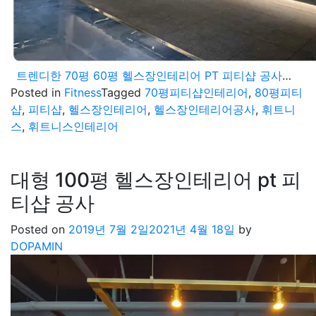
트렌디한 70평 60평 헬스장인테리어 PT 피티샵 공사휘트니스 시공 현장
Posted in
Fitness
Tagged
70평피티샵인테리어
,
80평피티
샵
,
피티샵
,
헬스장인테리어
,
헬스장인테리어공사
,
휘트니
스
,
휘트니스인테리어
대형 100평 헬스장인테리어 pt 피
티샵 공사
Posted on
2019년 7월 2일
2021년 4월 18일
by
DOPAMIN