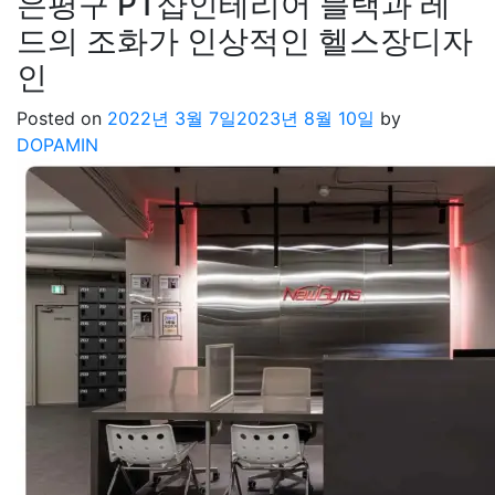
은평구 PT샵인테리어 블랙과 레
드의 조화가 인상적인 헬스장디자
인
Posted on
2022년 3월 7일
2023년 8월 10일
by
DOPAMIN