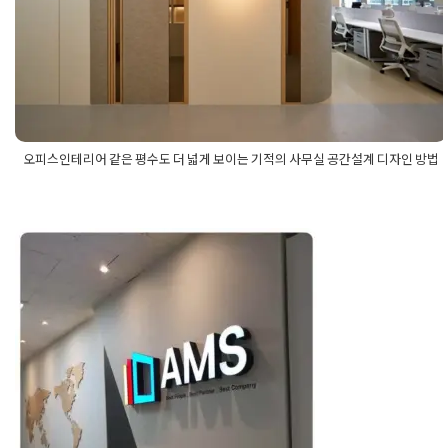
인테리어전문업체
,
인테리어회사순위
,
파사드인테리어
,
회사사
무실
,
회사인테리어
,
회의실인테리어
Posted on
2025년 5월 23일
by
강
오피스인테리어 같은 평수도 더 넓게 보이는 기적의 사무실 공간설계 디자인 방법
Posted in
사무실인테리어
Tagged
넓어보이는사무실인테리어
,
넓
어보이는오피스인테리어
,
사무실공간설계
,
사무실공간설계디자
인
,
사무실인테리어
,
사무실인테리어디자인
,
오피스공간설계
,
오피
스공간설계디자인
,
오피스인테리어
,
오피스인테리어디자인
청라 에이스하이테크시티 송도 스마
트타워 인천사무실인테리어 지식산업
보세요
Posted on
2022년 3월 11일
by
DOPAMIN