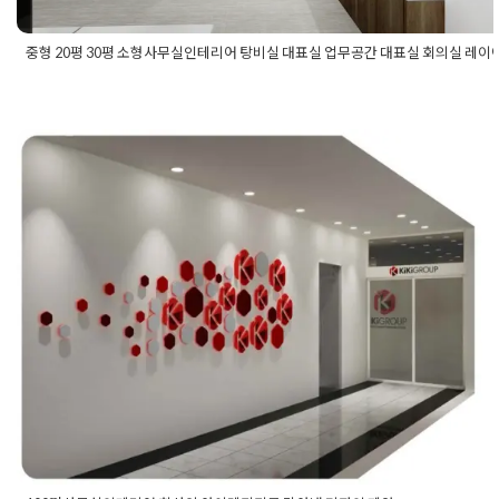
중형 20평 30평 소형사무실인테리어 탕비실 대표실 업무공간 대표실 회의실 레
Posted in
사무실인테리어
Tagged
사무실공사디자인
,
오피스디자
인
,
회사디자인컨셉
100평사무실인테리어 회사의 아이
덴티티를 담아낸 디자인 제안
Posted on
2021년 2월 9일
by
DOPAMIN