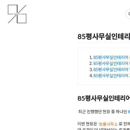
Skip
사무실인테리어 디자인 공사 비용견적 플랫폼
사무실인테리어 916
to
content
85평사무실인테리
Posted on
2025년 6월 11
85평사무실인테리어 
85평사무실인테리어 
목차
85평사무실인테리어
85평사무실인테리어
85평사무실인테리어
최근 진행했던 현장 중 하나인
이번 현장은
법률사무소
로 전
아 공간이 더 넓어보이는 효과를