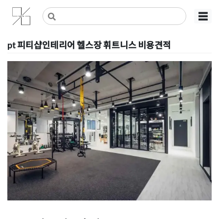
Skip
사무실인테리어 디자인 공사 비용견적 플랫폼
사무실인테리어 916
☰
to
content
pt 피티샵인테리어 헬스장 휘트니스 비용견적
Posted on
2019년 7월 11일
by
DOPAMIN