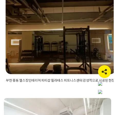
부천 중동 헬스장인테리어 피티샵 필
테스 피트니스센터 감성적으로 시공된
현장
Posted on
2020년 9월 17일
by
DOPAMIN
부천 중동 헬스장인테리어 피티샵 필라테스 피트니스센터 감성적으로 시공된 현장
Posted in
Fitness
Tagged
pt샵인테리어
,
광명인테리어
,
광명헬스
인테리어
,
부천PT샵인테리어
,
부천상가인테리어
,
부천인테리어
,
천피트니스센터인테리어
,
부천피티샵인테리어
,
부천필라테스인테
리어
,
부천헬스장인테리어
,
인천상가인테리어
,
인천인테리어
,
인천
피티샵인테리어
,
인천필라테스인테리어
,
인천헬스장인테리어
,
중