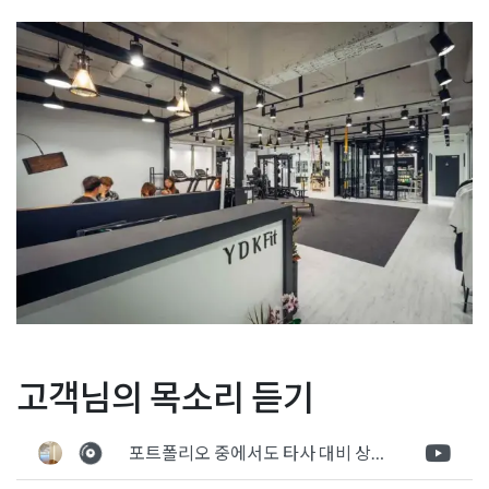
Posted in
Fitness
Tagged
pt샵인테리어
,
pt샵인테리어비용
,
크로
글
약국인테리어 트랜드를 따
빈티지 미용실인테리어 디
고객님의 목소리 듣기
스핏
,
크로스핏인테리어
,
피티샵
,
피티샵인테리어
,
피티샵인테리어
라서
자인 vintage salon
견적
,
피티샵인테리어비용
,
필라테스
,
필라테스인테리어
,
헬스장
,
탐
헬스장공사
,
헬스장디자인견적
,
헬스장인테리어견적
,
헬스장인테
포트폴리오 중에서도 타사 대비 상세하게 진행되는것 같다는 느낌을 많이 받았습니다. 시공 기반과 디자인기반의 인테리어 회사의 차이점을 알게되었는데 인테리어 디자인 기반의 회사와의 컨텍이 굉장히 만족스러웠습니다.
색
리어비용
,
휘트니스
,
휘트니스인테리어