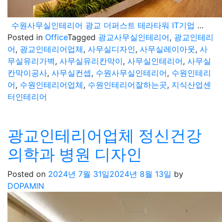
수원사무실인테리어 광교 더퍼스트 테라타워 IT기업 오피스 공간
Posted in
Office
Tagged
광교사무실인테리어
,
광교인테리
어
,
광교인테리어업체
,
사무실디자인
,
사무실레이아웃
,
사
무실유리가벽
,
사무실유리칸막이
,
사무실인테리어
,
사무실
칸막이공사
,
사무실컨셉
,
수원사무실인테리어
,
수원인테리
어
,
수원인테리어업체
,
수원인테리어잘하는곳
,
지식산업센
터인테리어
광교인테리어업체 정신건강
의학과 병원 디자인
Posted on
2024년 7월 31일
2024년 8월 13일
by
DOPAMIN