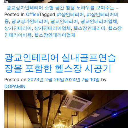
광교상가인테리어 소형 공간 활용 노하우를 보여주는 PT샵 시공
Posted in
Office
Tagged
pt샵인테리어
,
pt샵인테리어비
용
,
광교상가인테리어
,
광교인테리어
,
광교인테리어업체
,
상가인테리어
,
상가인테리어업체
,
헬스장인테리어
,
헬스장
인테리어비용
,
헬스장인테리어업체
광교인테리어 실내골프연습
장을 포함한 헬스장 시공기
Posted on
2023년 2월 26일
2024년 7월 10일
by
DOPAMIN