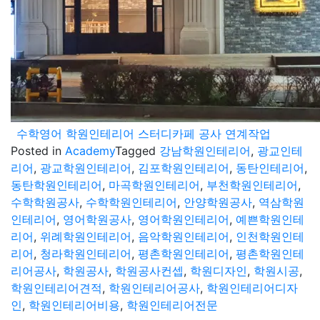
수학영어 학원인테리어 스터디카페 공사 연계작업
Posted in
Academy
Tagged
강남학원인테리어
,
광교인테
리어
,
광교학원인테리어
,
김포학원인테리어
,
동탄인테리어
,
동탄학원인테리어
,
마곡학원인테리어
,
부천학원인테리어
,
수학학원공사
,
수학학원인테리어
,
안양학원공사
,
역삼학원
인테리어
,
영어학원공사
,
영어학원인테리어
,
예쁜학원인테
리어
,
위례학원인테리어
,
음악학원인테리어
,
인천학원인테
리어
,
청라학원인테리어
,
평촌학원인테리어
,
평촌학원인테
리어공사
,
학원공사
,
학원공사컨셉
,
학원디자인
,
학원시공
,
학원인테리어견적
,
학원인테리어공사
,
학원인테리어디자
인
,
학원인테리어비용
,
학원인테리어전문