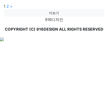
글
Page
Page
1
2
»
더보기
페
916디자인
이
COPYRIGHT (C) 916DESIGN ALL RIGHTS RESERVED
지
매
김