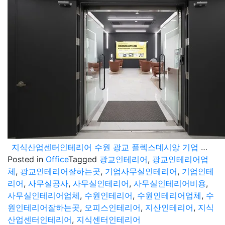
지식산업센터인테리어 수원 광교 플렉스데시앙 기업 사무실 시공현장
Posted in
Office
Tagged
광교인테리어
,
광교인테리어업
체
,
광교인테리어잘하는곳
,
기업사무실인테리어
,
기업인테
리어
,
사무실공사
,
사무실인테리어
,
사무실인테리어비용
,
사무실인테리어업체
,
수원인테리어
,
수원인테리어업체
,
수
원인테리어잘하는곳
,
오피스인테리어
,
지산인테리어
,
지식
산업센터인테리어
,
지식센터인테리어