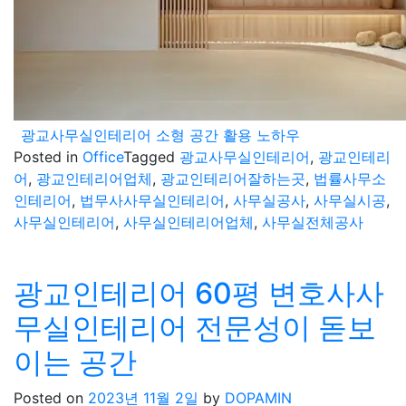
광교사무실인테리어 소형 공간 활용 노하우
Posted in
Office
Tagged
광교사무실인테리어
,
광교인테리
어
,
광교인테리어업체
,
광교인테리어잘하는곳
,
법률사무소
인테리어
,
법무사사무실인테리어
,
사무실공사
,
사무실시공
,
사무실인테리어
,
사무실인테리어업체
,
사무실전체공사
광교인테리어 60평 변호사사
무실인테리어 전문성이 돋보
이는 공간
Posted on
2023년 11월 2일
by
DOPAMIN