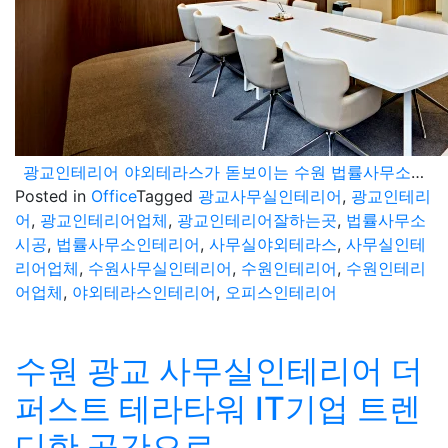
광교인테리어 야외테라스가 돋보이는 수원 법률사무소 사무실 시공
Posted in
Office
Tagged
광교사무실인테리어
,
광교인테리
어
,
광교인테리어업체
,
광교인테리어잘하는곳
,
법률사무소
시공
,
법률사무소인테리어
,
사무실야외테라스
,
사무실인테
리어업체
,
수원사무실인테리어
,
수원인테리어
,
수원인테리
어업체
,
야외테라스인테리어
,
오피스인테리어
수원 광교 사무실인테리어 더
퍼스트 테라타워 IT기업 트렌
디한 공간으로