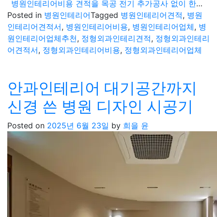
병원인테리어비용 견적을 목공 전기 추가공사 없이 한번 견적서로
Posted in
병원인테리어
Tagged
병원인테리어견적
,
병원
인테리어견적서
,
병원인테리어비용
,
병원인테리어업체
,
병
원인테리어업체추천
,
정형외과인테리견적
,
정형외과인테리
어견적서
,
정형외과인테리어비용
,
정형외과인테리어업체
안과인테리어 대기공간까지
신경 쓴 병원 디자인 시공기
Posted on
2025년 6월 23일
by
희을 윤