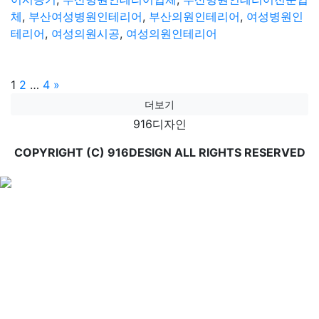
체
,
부산여성병원인테리어
,
부산의원인테리어
,
여성병원인
테리어
,
여성의원시공
,
여성의원인테리어
글
Page
Page
Page
1
2
…
4
»
더보기
페
916디자인
이
COPYRIGHT (C) 916DESIGN ALL RIGHTS RESERVED
지
매
김