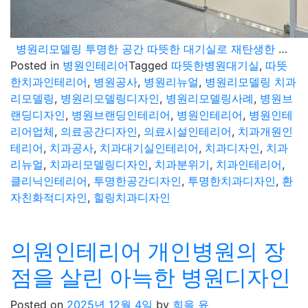
병원리모델링 투명한 공간 따뜻한 대기실로 재탄생한 힐링 치과디자인
Posted in
병원인테리어
Tagged
따뜻한병원대기실
,
따뜻
한치과인테리어
,
병원공사
,
병원리뉴얼
,
병원리모델링 치과
리모델링
,
병원리모델링디자인
,
병원리모델링사례
,
병원브
랜딩디자인
,
병원브랜딩인테리어
,
병원인테리어
,
병원인테
리어업체
,
의료공간디자인
,
의료시설인테리어
,
치과개원인
테리어
,
치과공사
,
치과대기실인테리어
,
치과디자인
,
치과
리뉴얼
,
치과리모델링디자인
,
치과분위기
,
치과인테리어
,
클리닉인테리어
,
투명한공간디자인
,
투명한치과디자인
,
환
자친화적디자인
,
힐링치과디자인
의원인테리어 개인병원의 장
점을 살린 아늑한 병원디자인
Posted on
2025년 12월 4일
by
희을 윤