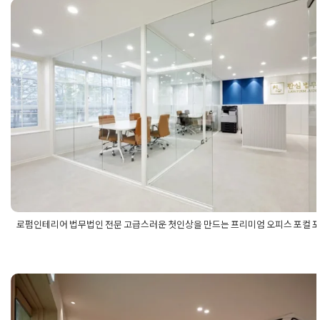
로펌인테리어 법무법인 전문 고급
자인
,
오피스레이아웃
,
오피스인테리어
러운 첫인상을 만드는 프리미엄 
스 포컬 포인트
Posted on
2026년 5월 20일
by
강
로펌인테리어 법무법인 전문 고급스러운 첫인상을 만드는 프리미엄 오피스 포컬 
Posted in
사무실인테리어
Tagged
50평사무실인테리어
,
간접조명
리어
,
고급사무실인테리어
,
고급오피스디자인
,
대구로펌인테리어
,
오피스인테리어
,
대구인테리어
,
로펌인테리어
,
모던오피스인테리
사무실인테리어비용 실패 없는 전
률사무소인테리어
,
법무법인인테리어
,
법무법인전문화
,
법조타운
리어
,
변호사사무실리모델링
,
변호사사무실인테리어
,
사무실리모